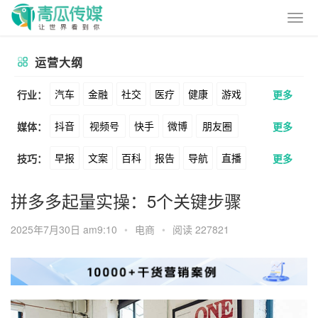
运营大纲
汽车
金融
社交
医疗
健康
游戏
行业：
更多
抖音
视频号
快手
微博
朋友圈
媒体：
更多
动漫
美妆
美食
家装
教育
婚纱
早报
文案
百科
报告
导航
直播
技巧：
更多
公众号
B站
小红书
头条
知乎
酒旅
母婴
宠物
文娱
跨境
科技
卖货
脚本
话术
电商
私域
社群
Soul
360
百度
搜狗
爱奇艺
美柚
拼多多起量实操：5个关键步骤
广告
元宇宙
房地产
涨粉
广告
推广
方案
策划
案例
美图
最右
神马
谷歌
Facebook
2025年7月30日 am9:10
•
电商
•
阅读 227821
数据
拉新
活动
用户
游戏
海外
Tiktok
YouTube
Yahoo
Bing
KOL
元宇宙
跨境
青瓜通