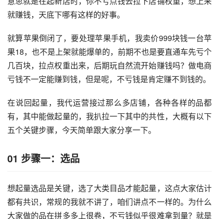
意思就是在起新店时，你不亏点钱去拉下店铺权重，想上来
就赚钱，天底下哪有这样的好事。
就算苹果倒闭了，要处理苹果手机，我卖价999块钱一台苹
果18，也不是上架就能爆单的，前期不也是要直通车先亏个
几百块，拉点权重出来，后期玩自然流开始赚钱吗？做电商
亏钱不一定能赚到钱，但是呢，不亏钱是肯定赚不到钱的。
在说回起量，我代运营接过那么多店铺，各种各样的品都
有，其中能做起量的，我扒拉一下其中的共性，大概有以下
五个关键步骤，今天简单跟大家分享一下。
01
步骤一：选品
想起量选品是关键，选了大类目品才能起量，这点大家估计
都有共识，常规的我就不讲了，咱们讲点不一样的。为什么
大家做的品在
拼多多
上很卷，不亏钱似乎很难拿到量？就是