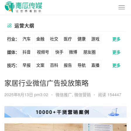
运营大纲
汽车
金融
社交
医疗
健康
游戏
行业：
更多
抖音
视频号
快手
微博
朋友圈
媒体：
更多
动漫
美妆
美食
家装
教育
婚纱
早报
文案
百科
报告
导航
直播
技巧：
更多
公众号
B站
小红书
头条
知乎
酒旅
母婴
宠物
文娱
跨境
科技
卖货
脚本
话术
电商
私域
社群
Soul
360
百度
搜狗
爱奇艺
美柚
家居行业微信广告投放策略
广告
元宇宙
房地产
涨粉
广告
推广
方案
策划
案例
美图
最右
神马
谷歌
Facebook
2025年8月13日 pm3:02
•
微信推广
,
微信营销
•
阅读 154447
数据
拉新
活动
用户
游戏
海外
Tiktok
YouTube
Yahoo
Bing
KOL
元宇宙
跨境
青瓜通