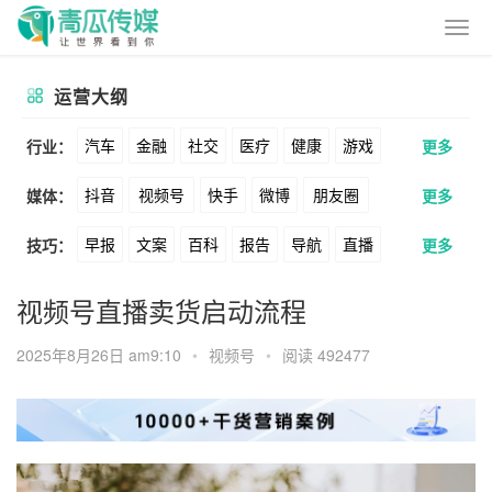
运营大纲
汽车
金融
社交
医疗
健康
游戏
行业：
更多
抖音
视频号
快手
微博
朋友圈
媒体：
更多
动漫
美妆
美食
家装
教育
婚纱
早报
文案
百科
报告
导航
直播
技巧：
更多
公众号
B站
小红书
头条
知乎
酒旅
母婴
宠物
文娱
跨境
科技
卖货
脚本
话术
电商
私域
社群
Soul
360
百度
搜狗
爱奇艺
美柚
视频号直播卖货启动流程
广告
元宇宙
房地产
涨粉
广告
推广
方案
策划
案例
美图
最右
神马
谷歌
Facebook
2025年8月26日 am9:10
•
视频号
•
阅读 492477
数据
拉新
活动
用户
游戏
海外
Tiktok
YouTube
Yahoo
Bing
KOL
元宇宙
跨境
青瓜通