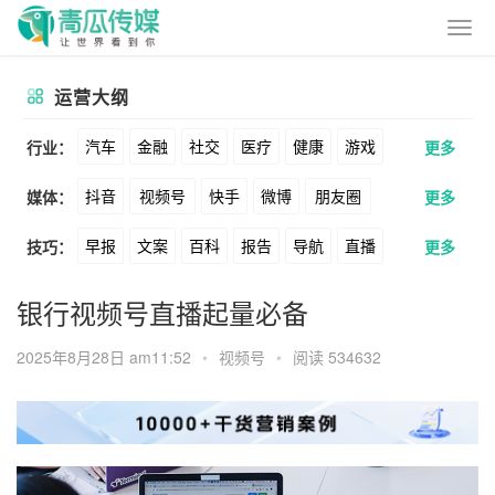
运营大纲
汽车
金融
社交
医疗
健康
游戏
行业：
更多
抖音
视频号
快手
微博
朋友圈
媒体：
更多
动漫
美妆
美食
家装
教育
婚纱
早报
文案
百科
报告
导航
直播
技巧：
更多
公众号
B站
小红书
头条
知乎
酒旅
母婴
宠物
文娱
跨境
科技
卖货
脚本
话术
电商
私域
社群
Soul
360
百度
搜狗
爱奇艺
美柚
银行视频号直播起量必备
广告
元宇宙
房地产
涨粉
广告
推广
方案
策划
案例
美图
最右
神马
谷歌
Facebook
2025年8月28日 am11:52
•
视频号
•
阅读 534632
数据
拉新
活动
用户
游戏
海外
Tiktok
YouTube
Yahoo
Bing
KOL
元宇宙
跨境
青瓜通