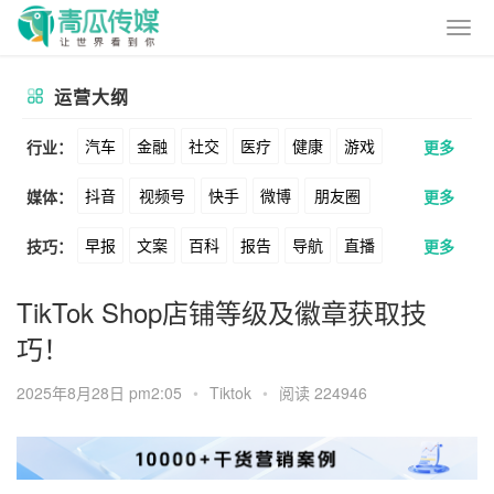
运营大纲
汽车
金融
社交
医疗
健康
游戏
行业：
更多
抖音
视频号
快手
微博
朋友圈
媒体：
更多
动漫
美妆
美食
家装
教育
婚纱
早报
文案
百科
报告
导航
直播
技巧：
更多
公众号
B站
小红书
头条
知乎
酒旅
母婴
宠物
文娱
跨境
科技
卖货
脚本
话术
电商
私域
社群
Soul
360
百度
搜狗
爱奇艺
美柚
TikTok Shop店铺等级及徽章获取技
广告
元宇宙
房地产
巧！
涨粉
广告
推广
方案
策划
案例
美图
最右
神马
谷歌
Facebook
2025年8月28日 pm2:05
•
Tiktok
•
阅读 224946
数据
拉新
活动
用户
游戏
海外
Tiktok
YouTube
Yahoo
Bing
KOL
元宇宙
跨境
青瓜通