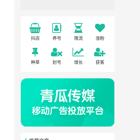
抖店
养号
限流
涨粉
种草
封号
增长
获客