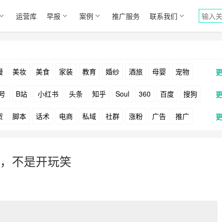
运营库
早报
案例
推广服务
联系我们
漫
美妆
美食
家装
教育
婚纱
酒旅
母婴
宠物
号
B站
小红书
头条
知乎
Soul
360
百度
搜狗
货
脚本
话术
电商
私域
社群
涨粉
广告
推广
Facebook
Tiktok
YouTube
Yahoo
Bing
户
游戏
海外
KOL
元宇宙
跨境
青瓜通
，不是开玩笑