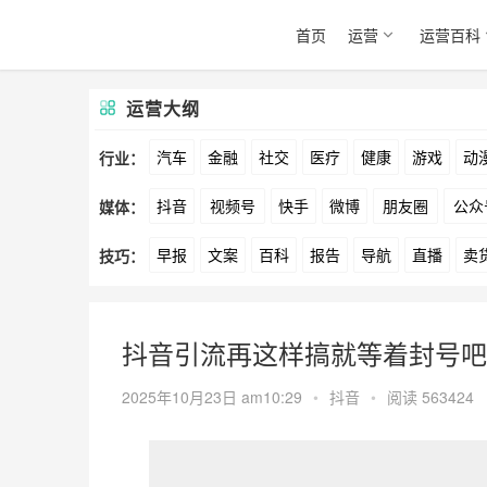
首页
运营
运营百科
运营大纲
汽车
金融
社交
医疗
健康
游戏
动
行业：
抖音
视频号
快手
微博
朋友圈
公众
媒体：
文娱
跨境
科技
广告
元宇宙
房地产
早报
文案
百科
报告
导航
直播
卖
技巧：
爱奇艺
美柚
美图
最右
神马
谷歌
方案
策划
案例
数据
拉新
活动
用
抖音引流再这样搞就等着封号吧
2025年10月23日 am10:29
•
抖音
•
阅读 563424