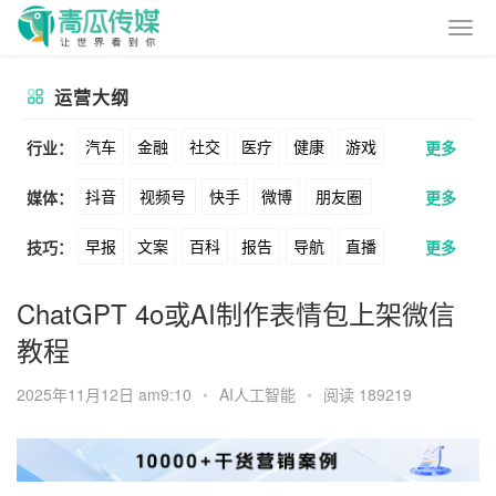
运营大纲
汽车
金融
社交
医疗
健康
游戏
行业：
更多
抖音
视频号
快手
微博
朋友圈
媒体：
更多
动漫
美妆
美食
家装
教育
婚纱
早报
文案
百科
报告
导航
直播
技巧：
更多
公众号
B站
小红书
头条
知乎
酒旅
母婴
宠物
文娱
跨境
科技
卖货
脚本
话术
电商
私域
社群
Soul
360
百度
搜狗
爱奇艺
美柚
ChatGPT 4o或AI制作表情包上架微信
广告
元宇宙
房地产
教程
涨粉
广告
推广
方案
策划
案例
美图
最右
神马
谷歌
Facebook
2025年11月12日 am9:10
•
AI人工智能
•
阅读 189219
数据
拉新
活动
用户
游戏
海外
Tiktok
YouTube
Yahoo
Bing
KOL
元宇宙
跨境
青瓜通