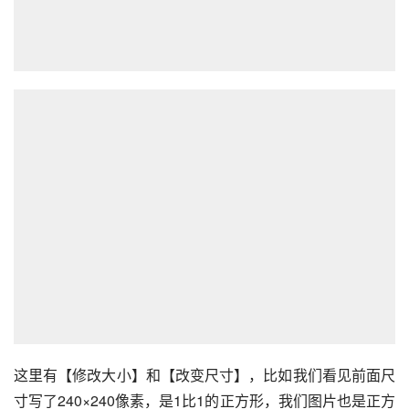
这里有【修改大小】和【改变尺寸】，比如我们看见前面尺
寸写了240×240像素，是1比1的正方形，我们图片也是正方
形，但是尺寸太大上传失败，那么选择【修改大小】。然后