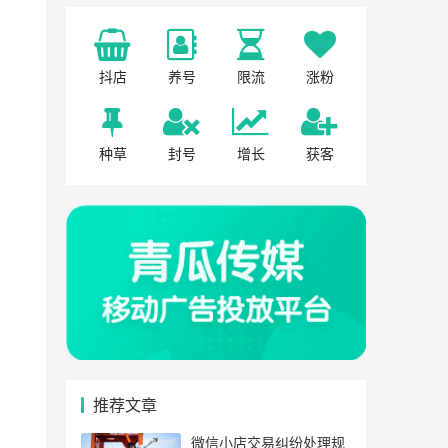
抖店
养号
限流
涨粉
种草
封号
增长
获客
推荐文章
微信小店交易纠纷处理规