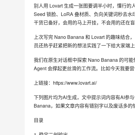
别人用 
Lovart
 生成一张图要调半小时，懂行的人 3 
Seed 锁脸、LoRA 叠材质、负向关键词秒去水印，再
干货已备好，会用的马上开挂，不会用的还在盲
上次写完 Nano Banana 和 Lovart
员还热乎赶紧把新的想法实践了一下给大家端上
我们在原生对话框中探索 Nano Banana 的
Agent 会撑起更丝滑的工作流。比如今天我
上链接：https://www.lovart.ai/
下列图片均为AI生成，文中提示词内容有AI参与
Banana，如果文章内容有错别字以及废话多
目录
1. 稳定二创输出