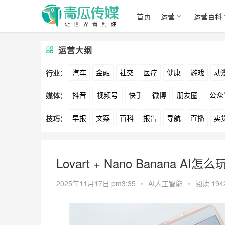
首页
运营
运营百科
运营大纲
汽车
金融
社交
医疗
健康
游戏
动
行业：
抖音
视频号
快手
微博
朋友圈
公众
媒体：
文娱
跨境
科技
广告
元宇宙
房地产
早报
文案
百科
报告
导航
直播
卖
技巧：
爱奇艺
美柚
美图
最右
神马
谷歌
方案
策划
案例
数据
拉新
活动
用
Lovart + Nano Banana 
2025年11月17日 pm3:35
•
AI人工智能
•
阅读 194