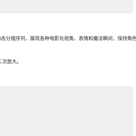
创作动态分镜序列，展现各种电影化视角、表情和魔法瞬间，保持角
二次放大。
做了，不要太贴心）：