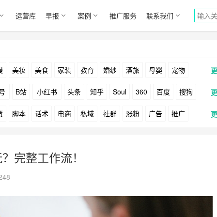
运营库
早报
案例
推广服务
联系我们
漫
美妆
美食
家装
教育
婚纱
酒旅
母婴
宠物
号
B站
小红书
头条
知乎
Soul
360
百度
搜狗
货
脚本
话术
电商
私域
社群
涨粉
广告
推广
Facebook
Tiktok
YouTube
Yahoo
Bing
户
游戏
海外
KOL
元宇宙
跨境
青瓜通
AI怎么玩？完整工作流！
248