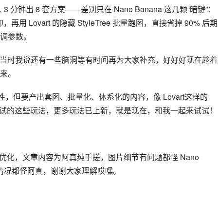
分钟出 8 套方案——差别只在 Nano Banana 这几颗“暗键”：
用 Lovart 的隐藏 StyleTree 批量跑图，直接省掉 90% 后
调参数。
 的趣味结合，当时我说还有一些脑洞等有时间再为大家补充，好好好现在趁
来。
可能性，但要产出套图、批量化、体系化的内容，像 Lovart这样的 
要尝试的这些玩法，更多玩法已上新，就是现在，和我一起来试试！
优化，文章内容为阿真纯手搓，图片细节有问题都怪 Nano 
的情况都怪阿真，谢谢大家理解哎嘿。