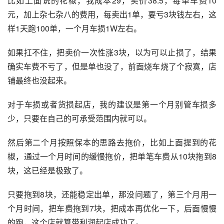
比如上面说的花椒，我成本29，卖价38.5，每单车费10
元，加上杂七杂八的费用，每卖出1单，要亏3块钱左右，这
样1天跑100单，一个月车损1W左右。
如果扛不住，把卖价一次性涨3块，以为可以止损了，结果
确实车费不亏了，但是单也没了，前面烧车烧了个寂寞，店
铺最终也没起来。
对于车损或者货损起店，我的建议是第一个月别管车损多
少，只要在自己的可承受范围内就可以。
然后第二个月按照保本的思路去拖价，比如上面提到的花
椒，通过一个月时间的缓慢拖价，把单笔车费从10块拖到8
块，这已经是极致了。
只要拖到8块，还能稳定出单，那没问题了，第三个月用一
个月时间，把车费拖到7块，把成本再优化一下，后面慢慢
的跑，这个店就算带利润起店成功了。