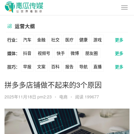
运营大纲
汽车
金融
社交
医疗
健康
游戏
行业：
更多
抖音
视频号
快手
微博
朋友圈
媒体：
更多
动漫
美妆
美食
家装
教育
婚纱
早报
文案
百科
报告
导航
直播
技巧：
更多
公众号
B站
小红书
头条
知乎
酒旅
母婴
宠物
文娱
跨境
科技
卖货
脚本
话术
电商
私域
社群
Soul
360
百度
搜狗
爱奇艺
美柚
拼多多店铺做不起来的3个原因
广告
元宇宙
房地产
涨粉
广告
推广
方案
策划
案例
美图
最右
神马
谷歌
Facebook
2025年11月18日 pm2:23
•
电商
•
阅读 199677
数据
拉新
活动
用户
游戏
海外
Tiktok
YouTube
Yahoo
Bing
KOL
元宇宙
跨境
青瓜通