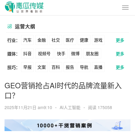
运营大纲
汽车
金融
社交
医疗
健康
游戏
行业：
更多
抖音
视频号
快手
微博
朋友圈
媒体：
更多
动漫
美妆
美食
家装
教育
婚纱
早报
文案
百科
报告
导航
直播
技巧：
更多
公众号
B站
小红书
头条
知乎
酒旅
母婴
宠物
文娱
跨境
科技
卖货
脚本
话术
电商
私域
社群
Soul
360
百度
搜狗
爱奇艺
美柚
GEO营销抢占AI时代的品牌流量新入
广告
元宇宙
房地产
口？
涨粉
广告
推广
方案
策划
案例
美图
最右
神马
谷歌
Facebook
2025年11月21日 am9:10
•
AI人工智能
•
阅读 175058
数据
拉新
活动
用户
游戏
海外
Tiktok
YouTube
Yahoo
Bing
KOL
元宇宙
跨境
青瓜通