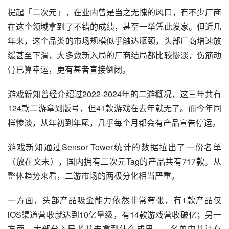
提起「二次元」，在业内曾是当之无愧的风口，有不少厂商
在这个领域拿到了不错的成绩，甚至一举凭此发家。但近几
年来，这个品类的市场规模似乎触达瓶颈，头部厂商增速放
缓甚至下滑，大多数新入局的厂商结局都比较惨淡，伤筋动
骨已算幸运，更有甚者直接倒闭。
游戏新知曾经介绍过2022-2024年的二游概况，这三年共有
124款二游拿到版号，但41款游戏在去年就无了。而今年同
样惨淡，从年初到年尾，几乎每个月都会有产品宣告停运。
游戏新知通过Sensor Tower统计的数据拉出了一份名单
（放在文末），国内拥有二次元Tag的产品共有717款。从
整体趋势来看，二游市场的两极分化相当严重。
一方面，头部产品吸金能力依然非常夸张，有1款产品仅
iOS渠道营收就达到10亿量级，有14款游戏营收破亿；另一
方面，大部分入局者并未拿到什么成果——名单中共计有