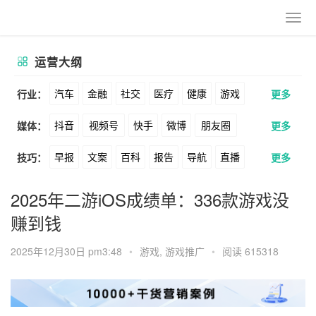
运营大纲
汽车
金融
社交
医疗
健康
游戏
行业：
更多
抖音
视频号
快手
微博
朋友圈
媒体：
更多
动漫
美妆
美食
家装
教育
婚纱
早报
文案
百科
报告
导航
直播
技巧：
更多
公众号
B站
小红书
头条
知乎
酒旅
母婴
宠物
文娱
跨境
科技
卖货
脚本
话术
电商
私域
社群
Soul
360
百度
搜狗
爱奇艺
美柚
2025年二游iOS成绩单：336款游戏没
广告
元宇宙
房地产
赚到钱
涨粉
广告
推广
方案
策划
案例
美图
最右
神马
谷歌
Facebook
2025年12月30日 pm3:48
•
游戏
,
游戏推广
•
阅读 615318
数据
拉新
活动
用户
游戏
海外
Tiktok
YouTube
Yahoo
Bing
KOL
元宇宙
跨境
青瓜通