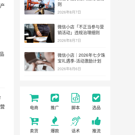
则
产
2026年8月7日
厂
微信小店「不正当参与营
销活动」违规治理细则
、
2026年8月7日
品
微信小店｜2026年七夕珠
宝礼遇季-活动激励计划
2026年8月6日
字
营
电商
推广
脚本
选品
卖货
爆款
话术
推流