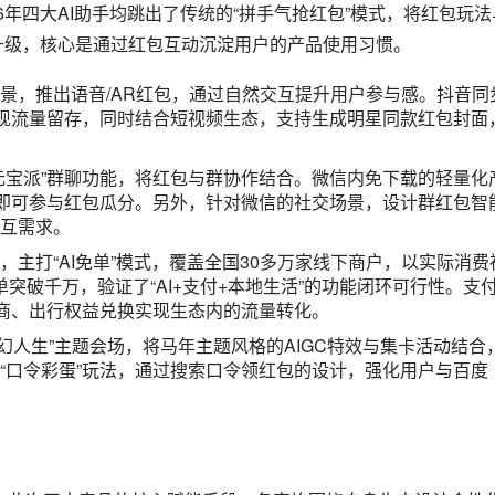
专属春联、祝福语、短视频脚本、AI拜年视频的全品类生成。结
象生成功能，降低用户的创作门槛。抖音内的“AI拜年特效”则结
现内容的快速传播。
生成适配不同社交关系的个性化拜年文案，实现场景化的内容输出
的即时通讯交互习惯。此外，与视频号联动推出“AI拜年视频模
链接的拜年祝福语，实现“情感表达+消费转化”的双重价值。同
拓宽产品的使用场景。另外，还与飞猪联动推出“旅行拜年”文案
00款马年专属特效，支持用户上传照片生成新春短片。兼顾传统
等内容，且支持方言版本，实现产品的本土化适配。此外，推出
产品设计提升用户粘性。
管家”的核心场景，此次四大产品均在春节生活服务场景中发力，其
领先，而各家的核心设计思路均是从“提供信息”向“直接执行”升