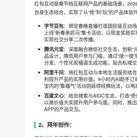
字节豆包
：依托多模态交互技术，实现马年
火山引擎的技术能力，推出明星同款拜年形
短视频生态，支持多人合拍与一键分享，实
腾讯元宝
：聚焦微信的群聊与社交场景，
支持AI绘画生成马年主题表情包，贴合微信
板”，实现内容创作与公域传播的结合。
阿里千问
：结合电商年货场景，设计带商品
兼顾商务场景，支持定制化企业拜年文案，
贴合春节旅游的新兴需求。
百度文心
：以AIGC特效为核心，推出近2
化表达，输入关键词即可创作藏头诗、对联
“老照片修复+新春焕新”功能，以情感化的
3、生活服务：
生活服务是AI助手从“聊天工具”升级为“生活
阿里千问凭借电商+本地生活的生态优势形成明显