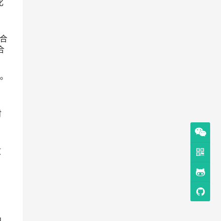
单
多
晚
电
东
场
提
路