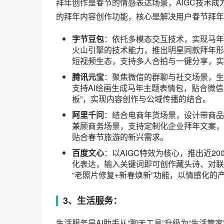
级，实现AI功能的落地价值。
阿里千问
：凭借最强的智能办事能力，实现
等全场景。接入淘宝、支付宝、飞猪等400
种便民服务，包括春节快递查询、水电煤缴
字节豆包
：依托端侧Agent功能实现跨
的生态，实现春晚商品的实时识别与下单，
影推荐与购票服务，支持语音选座的自然交
腾讯元宝
：基于微信的轻量化产品设计，
等第三方服务，弥补生态内的生活服务短板
景需求，实现产品的精细化设计。
百度文心
：依托搜索引擎优势，提供春节
供年夜饭饮食建议、酒后醒酒方法等内容。
息，聚集以信息服务为核心产品定位。
4、出行规划：
春节出行是高频刚需场景，四大AI助手均与所
是结合用户画像与场景需求，实现从“路线规划”