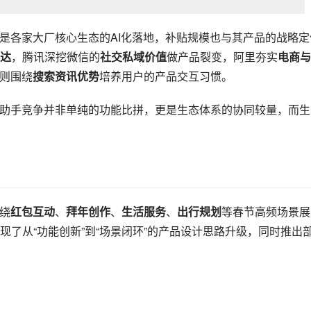
景，推出语音/AR红包，通过自然交互提升用户参与感。抖音同
实现流量留存，同时结合短视频生态，支持生成明星同款红包封面
元宝派”群聊功能，将红包与群协作结合。微信内免下载的轻量化
”即可参与红包瓜分。另外，针对微信的社交场景，设计群红包智
互需求。
主打“AI免单”模式，覆盖全国30多万家线下商户，以实际消费
单突破千万，验证了“AI+支付+本地生活”的功能闭环可行性。支
电商、出行权益兑换实现生态内的流量转化。
奇幻人生”主题会场，将马年主题风格的AIGC特效与集卡活动结合
“口令彩蛋”玩法，通过搜索口令领红包的设计，强化用户与百度
成为此次四大产品的核心赋能手段，各家均围绕自身生态设计个性
“表达痛点”，同时实现AIGC能力的大众化落地。