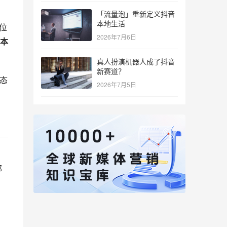
「流量泡」重新定义抖音
步
本地生活
，
2026年7月6日
产
真人扮演机器人成了抖音
能
新赛道？
2026年7月5日
福
付
，
化