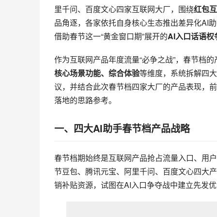
里千问、百度文心四家互联网大厂，围绕
红包互
品角逐，各家依托自身核心生态推出差异化
AI
助
借助春节这一“黄金窗口期”展开的
AI入口话语权
作为互联网产品年度流量“必争之战”，春节档
核心场景功能、综合体验
等维度，系统拆解四大
议，并结合此次春节档四家大厂的产品表现，前瞻
落地的思路参考。
一、四大AI助手春节档产品战略
春节档期始终是互联网产品抢占流量入口、用户心
节豆包、腾讯元宝、阿里千问、百度文心四大产
销补贴资源，试图在AI入口争夺战中建立先发