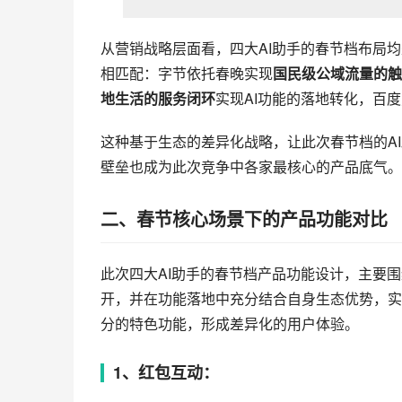
字节豆包
：绑定春晚直播打造国民级互动场
上线“新春来抓马”集卡活动，以现金奖励
实现社交分享二次传播。
腾讯元宝
：深度融合微信社交生态，创新“
品设计，降低用户参与门槛，通过“搜一搜
分发、个性化祝福语生成功能，贴合私域交
阿里千问
：将红包互动与本地生活服务结合，
利提升产品的实用价值。9小时内AI助手订
宝内的“集福气”活动则延续经典玩法，以
百度文心
：结合搜索与AIGC生态，打造“
以高价值大奖提升用户参与度。同时，推出
APP的产品交互。
2、拜年创作：
拜年创作是春节的情感表达场景，AIGC技术
的拜年内容创作功能，核心是解决用户春节拜年的