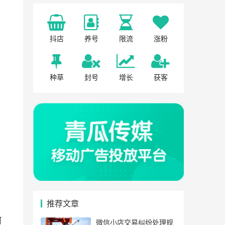
抖店
养号
限流
涨粉
种草
封号
增长
获客
推荐文章
阿
微信小店交易纠纷处理规