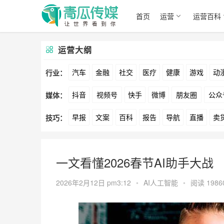
首页
运营
运营百科
运营大纲
汽车
金融
社交
医疗
健康
游戏
动
行业：
抖音
视频号
快手
微博
朋友圈
公众
媒体：
文娱
跨境
科技
广告
元宇宙
房地产
早报
文案
百科
报告
导航
直播
卖
技巧：
爱奇艺
美柚
美图
最右
神马
谷歌
方案
策划
案例
数据
拉新
活动
用
一文看懂2026春节AI助手大战
2026年2月12日 pm3:12
•
AI人工智能
•
阅读 1986