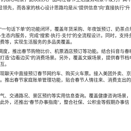
，推出春节回家路线与拼车建议，贴合社交出行需求；支持家庭出
的地，实现精细化的场景适配；微信内可直接预订景区门票与酒
酒店+景区”的一站式预订服务；基于用户预算与出行日期，智能推
；支持春节租车预订与异地还车服务，弥补景区、机票之外的出
荐个性化的春节旅游目的地，实现基于用户画像的精准推荐；抖音
排队”的痛点；推出春节自驾路线规划，涵盖沿途加油站、休息区
的春节交通导航与拥堵路段规避；打造“春节回家”专题搜索，整
信息的一站式整合；推出“反向春运”攻略，贴合老人小孩的出行
态与用户需求的特色功能，成为此次春节档竞争的差异化亮点，而
道的产品理解与用户洞察。