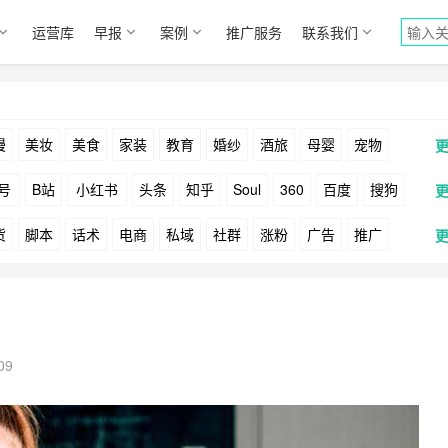
运营库
早报
案例
推广服务
联系我们
漫
美妆
美食
家装
教育
婚纱
酒旅
母婴
宠物
号
B站
小红书
头条
知乎
Soul
360
百度
搜狗
货
脚本
话术
电商
私域
社群
涨粉
广告
推广
Facebook
Tiktok
YouTube
Yahoo
Bing
户
游戏
海外
KOL
元宇宙
跨境
青瓜通
09