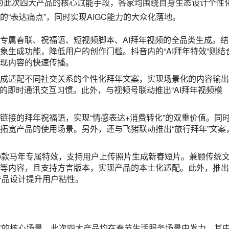
“一句话下单”的功能闭环，覆盖年货采购、年夜饭预订、奶茶点
+生态内服务，完成“搜索-执行-支付”的全流程设计。同时，支持
费等，实现生活服务的多品类覆盖。
应用调度，推出春节购物比价、机票酒店预订等功能。结合抖音与春
打造“边看边买”的消费场景。另外，覆盖文娱场景，提供春节档
互。
实现聊天中直接预订春节网约车、购买火车票。接入美团外卖、京
。推出春节家庭账单管理功能，贴合春节人情往来、消费支出的
天气、交通路况、景区预约等实用信息查询。覆盖健康咨询场景，
此外，还推出“春节办事指南”，整合社保、公积金等假期办事信
属大厂的出行产品联动，推出个性化的出行规划功能，核心设计思
到“全流程出行服务”的升级。