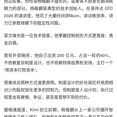
而这些事，恰恰是杨植麟不擅长的，或者说不愿意长期消耗
精力的部分。杨植麟是典型的技术创始人。在英伟达 GTC 
2026 的演讲里，他花了大量时间讲Muon、讲训练效率、讲
万亿参数规模下的稳定性问题。
梁文锋也是一位技术极客，他掌握控制权的方式更直接：真
金白银。
首轮外部融资，他自己出资 200 亿元，占这一轮的40%，
不依赖复杂制度设计，也不依赖特殊投票权安排，主打一个
“用资本打败资本”。
很难说这两种方式谁更高明。制度设计的好处是杠杆高用相
对少的股权锁住更多的控制力。但制度是人设计的，执行过
程里会有摩擦、争议，甚至是意想不到的代价。
据暗涌报道，Kimi 创立初期，杨植麟从上一家公司循环智
能带走了核心团队，但老股东的豁免同意书一直没有完全签