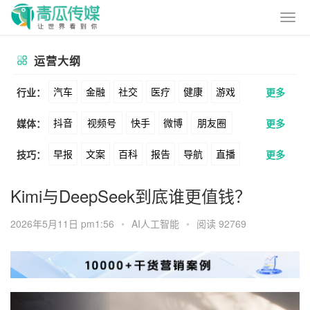
运营大纲
汽车
金融
社交
医疗
健康
游戏
行业：
更多
抖音
视频号
快手
微博
朋友圈
媒体：
更多
动漫
美妆
美食
家装
教育
婚纱
早报
文案
百科
报告
导航
直播
技巧：
更多
公众号
B站
小红书
头条
知乎
酒旅
母婴
宠物
文娱
跨境
科技
卖货
脚本
话术
电商
私域
社群
Soul
360
百度
搜狗
爱奇艺
美柚
Kimi与DeepSeek到底谁更值钱？
广告
元宇宙
房地产
涨粉
广告
推广
方案
策划
案例
美图
最右
神马
谷歌
Facebook
2026年5月11日 pm1:56
•
AI人工智能
•
阅读 92769
数据
拉新
活动
用户
游戏
海外
Tiktok
YouTube
Yahoo
Bing
KOL
元宇宙
跨境
青瓜通