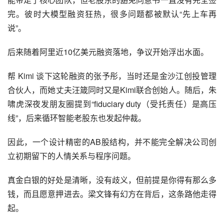
完。彼时大模型融资狂热，很多问题都被默认“先上车再
说”。
后来随着阿里近10亿美元融资落地，争议开始浮出水面。
帮 Kimi 谈下这轮融资的张予彤，当时还是金沙江创投管理
合伙人，而她丈夫汪箴同时又是Kimi联合创始人。随后，朱
啸虎深夜发朋友圈提到“fiduciary duty（受托责任）是高压
线”，后来循环智能老股东也发起仲裁。
因此，一个设计精密的AB股结构，并不能完全解决公司创
立初期留下的人情关系与程序问题。
真金白银的好处是清晰，没有歧义，但前提是你得有那么多
钱，而且愿意押进去。梁文锋有幻方在背后，这条路他走得
起。