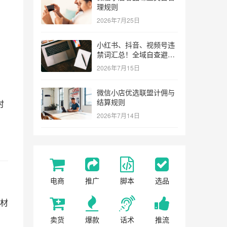
理规则
2026年7月25日
小红书、抖音、视频号违
禁词汇总！全域自查避坑
指南
2026年7月15日
微信小店优选联盟计佣与
结算规则
时
2026年7月14日
电商
推广
脚本
选品
材
卖货
爆款
话术
推流