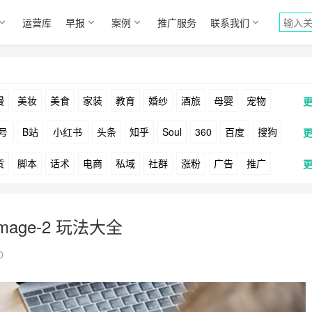
运营库
早报
案例
推广服务
联系我们
漫
美妆
美食
家装
教育
婚纱
酒旅
母婴
宠物
号
B站
小红书
头条
知乎
Soul
360
百度
搜狗
货
脚本
话术
电商
私域
社群
涨粉
广告
推广
Facebook
Tiktok
YouTube
Yahoo
Bing
户
游戏
海外
KOL
元宇宙
跨境
青瓜通
age-2 玩法大全
0