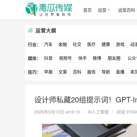
首页
运营
运营百科
运营大纲
汽车
金融
社交
医疗
健康
游戏
动
行业：
抖音
视频号
快手
微博
朋友圈
公众
媒体：
文娱
跨境
科技
广告
元宇宙
房地产
早报
文案
百科
报告
导航
直播
卖
技巧：
爱奇艺
美柚
美图
最右
神马
谷歌
方案
策划
案例
数据
拉新
活动
用
设计师私藏20组提示词！GPT-Im
2026年5月13日 am9:10
•
AI人工智能
•
阅读 9766