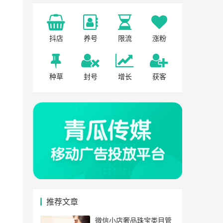
抖店
养号
限流
涨粉
种草
封号
增长
获客
推荐文章
微信小店奢品珠宝类目管