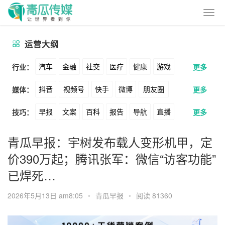
运营大纲
汽车
金融
社交
医疗
健康
游戏
行业：
更多
抖音
视频号
快手
微博
朋友圈
媒体：
更多
动漫
美妆
美食
家装
教育
婚纱
早报
文案
百科
报告
导航
直播
技巧：
更多
公众号
B站
小红书
头条
知乎
酒旅
母婴
宠物
文娱
跨境
科技
卖货
脚本
话术
电商
私域
社群
Soul
360
百度
搜狗
爱奇艺
美柚
青瓜早报：宇树发布载人变形机甲，定
广告
元宇宙
房地产
价390万起；腾讯张军：微信“访客功能”
涨粉
广告
推广
方案
策划
案例
美图
最右
神马
谷歌
Facebook
已焊死…
数据
拉新
活动
用户
游戏
海外
Tiktok
YouTube
Yahoo
Bing
2026年5月13日 am8:05
•
青瓜早报
•
阅读 81360
KOL
元宇宙
跨境
青瓜通