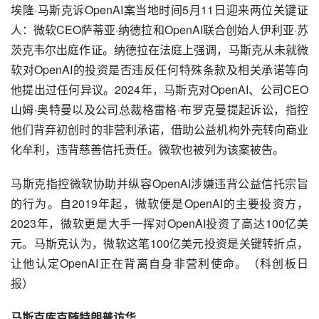
埃隆·马斯克诉OpenAI案当地时间5月11日迎来两位关键证
人：微软CEO萨蒂亚·纳德拉和OpenAI联合创始人伊利亚·苏
茨克韦尔出庭作证。纳德拉在法庭上强调，马斯克从未就微
软对OpenAI的投资是否违反任何特殊条款及相关承诺等向
他提出过任何异议。2024年，马斯克对OpenAI、公司CEO
山姆·奥特曼以及公司总裁格雷格·布罗克曼提起诉讼，指控
他们背弃初创时的非营利承诺，借助公益机构外壳转向商业
化牟利，违背慈善信托责任。微软也被列为该案被告。
马斯克指控微软协助并纵容OpenAI涉嫌违背公益信托宗旨
的行为。自2019年起，微软便是OpenAI的主要投资方，
2023年，微软更是大手一挥对OpenAI投资了高达100亿美
元。马斯克认为，微软这笔100亿美元投资是关键转折点，
让他认定OpenAI正在背离自身非营利使命。（科创板日
报）
马斯克库克随特朗普访华