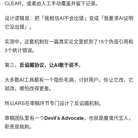
CLEAR，或者由人工手动覆盖并留下记录。
设计逻辑是：把「我相信AI不会出错」变成「我要求AI证明
它没出错」。
实测中，这套机制在一篇真实论文里抓到了15个伪造引用和
3个统计错误。
第三，
反谄媚协议，让AI敢于说不
。
大多数AI工具都有一个隐形毛病，讨好用户。你让它改，它
就改，哪怕改得更差。
所以ARS在审稿环节专门设计了反谄媚机制。
审稿团队里有一个
Devil’s Advocate
，也就是魔鬼代言人，
职责是挑刺。