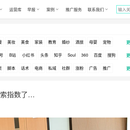
运营库
早报
案例
推广服务
联系我们
漫
美妆
美食
家装
教育
婚纱
酒旅
母婴
宠物
号
B站
小红书
头条
知乎
Soul
360
百度
搜狗
货
脚本
话术
电商
私域
社群
涨粉
广告
推广
Facebook
Tiktok
YouTube
Yahoo
Bing
户
游戏
海外
KOL
元宇宙
跨境
青瓜通
索指数了…