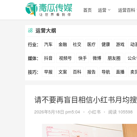
首页
运营
运营百科
运营大纲
汽车
金融
社交
医疗
健康
游戏
动
行业：
抖音
视频号
快手
微博
朋友圈
公众
媒体：
文娱
跨境
科技
广告
元宇宙
房地产
早报
文案
百科
报告
导航
直播
卖
技巧：
爱奇艺
美柚
美图
最右
神马
谷歌
方案
策划
案例
数据
拉新
活动
用
请不要再盲目相信小红书月均搜
2026年5月18日 pm5:04
•
小红书
•
阅读 105598