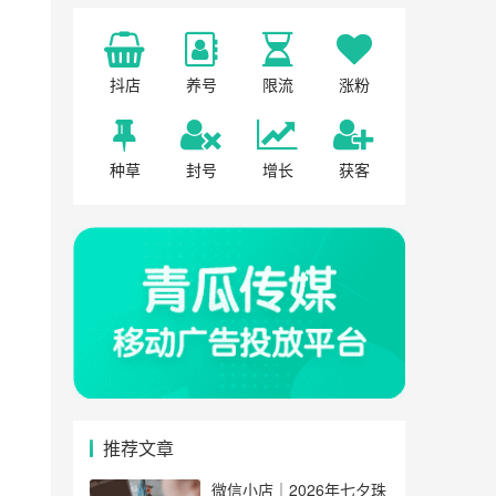
抖店
养号
限流
涨粉
种草
封号
增长
获客
推荐文章
微信小店｜2026年七夕珠