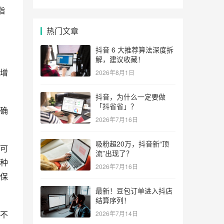
指
热门文章
抖音 6 大推荐算法深度拆
解，建议收藏！
增
2026年8月1日
抖音，为什么一定要做
「抖省省」？
确
2026年7月16日
吸粉超20万，抖音新“顶
可
流”出现了？
种
2026年7月16日
保
最新！豆包订单进入抖店
结算序列！
略不
2026年7月14日