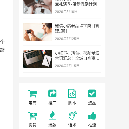
宝礼遇季-活动激励计划
2026年8月6日
微信小店奢品珠宝类目管
理规则
2026年7月25日
个
踮
小红书、抖音、视频号违
禁词汇总！全域自查避坑
指南
2026年7月15日
该
电商
推广
脚本
选品
卖货
爆款
话术
推流