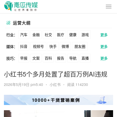
运营大纲
汽车
金融
社交
医疗
健康
游戏
行业：
更多
抖音
视频号
快手
微博
朋友圈
媒体：
更多
动漫
美妆
美食
家装
教育
婚纱
早报
文案
百科
报告
导航
直播
技巧：
更多
公众号
B站
小红书
头条
知乎
酒旅
母婴
宠物
文娱
跨境
科技
卖货
脚本
话术
电商
私域
社群
Soul
360
百度
搜狗
爱奇艺
美柚
小红书5个多月处置了超百万例AI违规
广告
元宇宙
房地产
涨粉
广告
推广
方案
策划
案例
美图
最右
神马
谷歌
Facebook
2026年5月19日 pm5:40
•
小红书
•
阅读 114230
数据
拉新
活动
用户
游戏
海外
Tiktok
YouTube
Yahoo
Bing
KOL
元宇宙
跨境
青瓜通