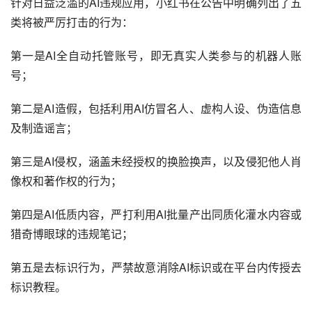
针对日益泛滥的AI违规应用，小红书在公告中明确列出了五
类将被严厉打击的行为：
第一是AI全自动托管账号，即无真实人类参与的机器人账
号；
第二是AI造假，包括利用AI仿冒名人、虚构人设、伪造信息
及制造谣言；
第三是AI侵权，涵盖未经授权的换脸换声，以及侵犯他人肖
像权和著作权的行为；
第四是AI低质内容，严打利用AI批量产出同质化灌水内容或
猎奇博眼球的违规笔记；
第五是去标识行为，严禁故意消除AI标识或在平台内传授去
标识教程。