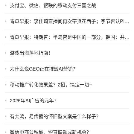
支付宝、微信、银联的移动支付三国之战
青瓜早报：李佳琦直播间再次带货花西子；字节否认PICO业务将被逐步关停；疯狂小杨哥回应电商挤压实体经济…
青瓜早报：特朗普：半岛曾是中国的一部分，韩国：并不是
游戏出海落地指南！
为什么说GEO正在摧毁AI营销？
移动推广转化效果差？2招，搞定一切~
2025年AI广告的元年？
有共鸣，易传播的怀旧型文案是什么样子？
微信电商公私域、短直联动成新机会？