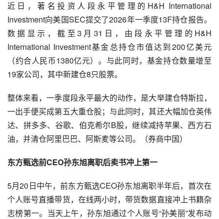
近日，著名投资人段永平管理的H&H International 
Investment向美国SEC提交了2026年一季度13F持仓报告。
数据显示，截至3月31日，由段永平管理的H&H 
International Investment基金总持仓市值达到200亿美元
（约合人民币1380亿元）。与此同时，基金持仓数量增至
19家公司，其中新建仓8只股票。
整体来看，一季度段永平最大的动作，是大举建仓特斯拉，
一出手便买成第五大重仓股；与此同时，其还大幅加仓英伟
达、拼多多、谷歌、伯克希尔B股，继续减持苹果、西方石
油，并清仓阿里巴巴、阿斯麦等公司。（券商中国）
东方甄选前CEO孙东旭离职后卖书冲上第一
5月20日中午，前东方甄选CEO孙东旭离职半年后，首次在
个人账号直播带货，在线两小时，带货数据直接冲上书籍杂
志榜第一。当天上午，孙东旭通过个人账号“孙美丽”发布动