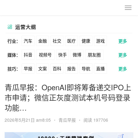
运营大纲
汽车
金融
社交
医疗
健康
游戏
行业：
更多
抖音
视频号
快手
微博
朋友圈
媒体：
更多
动漫
美妆
美食
家装
教育
婚纱
早报
文案
百科
报告
导航
直播
技巧：
更多
公众号
B站
小红书
头条
知乎
酒旅
母婴
宠物
文娱
跨境
科技
卖货
脚本
话术
电商
私域
社群
Soul
360
百度
搜狗
爱奇艺
美柚
青瓜早报：OpenAI即将筹备递交IPO上
广告
元宇宙
房地产
市申请；微信正灰度测试本机号码登录
涨粉
广告
推广
方案
策划
案例
美图
最右
神马
谷歌
Facebook
功能…
数据
拉新
活动
用户
游戏
海外
Tiktok
YouTube
Yahoo
Bing
2026年5月21日 am8:05
•
青瓜早报
•
阅读 197706
KOL
元宇宙
跨境
青瓜通