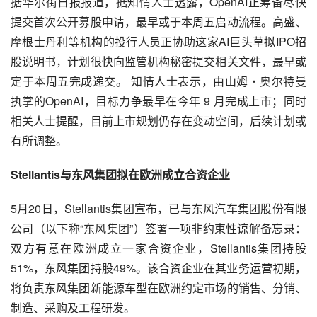
据华尔街日报报道，据知情人士透露，OpenAI正筹备尽快
提交首次公开募股申请，最早或于本周五启动流程。高盛、
摩根士丹利等机构的投行人员正协助这家AI巨头草拟IPO招
股说明书，计划很快向监管机构秘密提交相关文件，最早或
定于本周五完成递交。 知情人士表示，由山姆・奥尔特曼
执掌的OpenAI，目标力争最早在今年 9 月完成上市；同时
相关人士提醒，目前上市规划仍存在变动空间，后续计划或
有所调整。
Stellantis与东风集团拟在欧洲成立合资企业
5月20日，Stellantis集团宣布，已与东风汽车集团股份有限
公司（以下称“东风集团”）签署一项非约束性谅解备忘录：
双方有意在欧洲成立一家合资企业，Stellantis集团持股
51%，东风集团持股49%。该合资企业在其业务运营初期，
将负责东风集团新能源车型在欧洲约定市场的销售、分销、
制造、采购及工程研发。