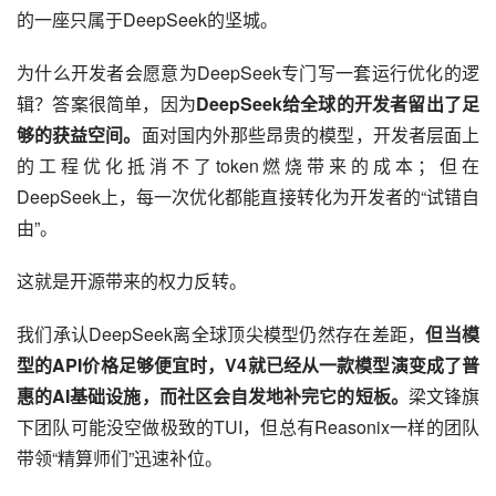
的一座只属于DeepSeek的坚城。
为什么开发者会愿意为DeepSeek专门写一套运行优化的逻
辑？答案很简单，因为
DeepSeek给全球的开发者留出了足
够的获益空间。
面对国内外那些昂贵的模型，开发者层面上
的工程优化抵消不了token燃烧带来的成本；但在
DeepSeek上，每一次优化都能直接转化为开发者的“试错自
由”。
这就是开源带来的权力反转。
我们承认DeepSeek离全球顶尖模型仍然存在差距，
但当模
型的API价格足够便宜时，V4就已经从一款模型演变成了普
惠的AI基础设施，而社区会自发地补完它的短板。
梁文锋旗
下团队可能没空做极致的TUI，但总有Reasonix一样的团队
带领“精算师们”迅速补位。