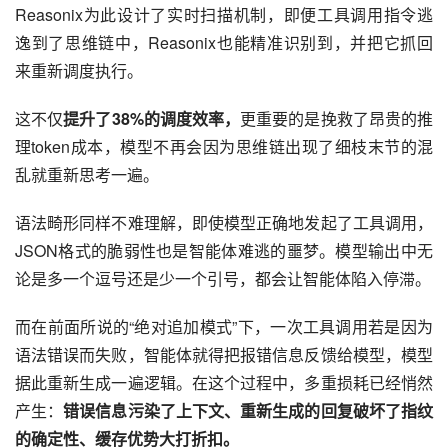
Reasonix为此设计了实时扫描机制，即便工具调用指令逃
逸到了思维链中，Reasonix也能精准识别到，并把它抓回
来重新调度执行。
这不仅
提升了38%的调度效率，
更重要的是挽救了昂贵的推
理token成本，模型不再会因为思维链出现了细枝末节的混
乱就重新思考一遍。
语法畸形同样不难理解，即使模型正确地发起了工具调用，
JSON格式的脆弱性也是智能体难逃的噩梦。模型输出中无
论是多一个逗号还是少一个引号，都会让智能体陷入停滞。
而在前面所说的“绝对追加模式”下，一次工具调用若是因为
语法错误而失败，智能体就得把报错信息反馈给模型，模型
据此重新生成一遍逻辑。在这个过程中，多重损耗已经悄然
产生：
错误信息污染了上下文、重新生成的回复破坏了指纹
的确定性、缓存优势大打折扣。