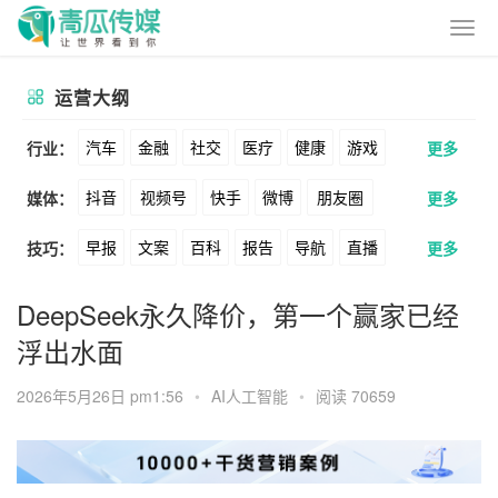
运营大纲
汽车
金融
社交
医疗
健康
游戏
行业：
更多
抖音
视频号
快手
微博
朋友圈
媒体：
更多
动漫
美妆
美食
家装
教育
婚纱
早报
文案
百科
报告
导航
直播
技巧：
更多
公众号
B站
小红书
头条
知乎
酒旅
母婴
宠物
文娱
跨境
科技
卖货
脚本
话术
电商
私域
社群
Soul
360
百度
搜狗
爱奇艺
美柚
DeepSeek永久降价，第一个赢家已经
广告
元宇宙
房地产
浮出水面
涨粉
广告
推广
方案
策划
案例
美图
最右
神马
谷歌
Facebook
2026年5月26日 pm1:56
•
AI人工智能
•
阅读 70659
数据
拉新
活动
用户
游戏
海外
Tiktok
YouTube
Yahoo
Bing
KOL
元宇宙
跨境
青瓜通