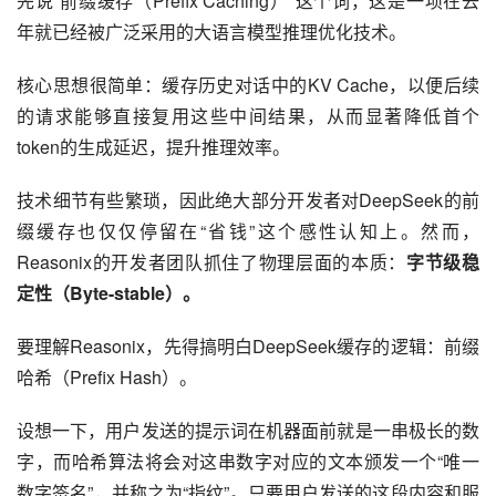
先说“前缀缓存（Prefix Caching）”这个词，这是一项在去
年就已经被广泛采用的大语言模型推理优化技术。
核心思想很简单：缓存历史对话中的KV Cache，以便后续
的请求能够直接复用这些中间结果，从而显著降低首个
token的生成延迟，提升推理效率。
技术细节有些繁琐，因此绝大部分开发者对DeepSeek的前
缀缓存也仅仅停留在“省钱”这个感性认知上。然而，
Reasonix的开发者团队抓住了物理层面的本质：
字节级稳
定性（Byte-stable）。
要理解Reasonix，先得搞明白DeepSeek缓存的逻辑：前缀
哈希（Prefix Hash）。
设想一下，用户发送的提示词在机器面前就是一串极长的数
字，而哈希算法将会对这串数字对应的文本颁发一个“唯一
数字签名”，并称之为“指纹”。只要用户发送的这段内容和服