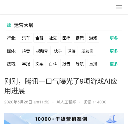
运营大纲
汽车
金融
社交
医疗
健康
游戏
行业：
更多
抖音
视频号
快手
微博
朋友圈
媒体：
更多
动漫
美妆
美食
家装
教育
婚纱
早报
文案
百科
报告
导航
直播
技巧：
更多
公众号
B站
小红书
头条
知乎
酒旅
母婴
宠物
文娱
跨境
科技
卖货
脚本
话术
电商
私域
社群
Soul
360
百度
搜狗
爱奇艺
美柚
刚刚，腾讯一口气曝光了9项游戏AI应
广告
元宇宙
房地产
用进展
涨粉
广告
推广
方案
策划
案例
美图
最右
神马
谷歌
Facebook
2026年5月28日 am11:52
•
AI人工智能
•
阅读 114006
数据
拉新
活动
用户
游戏
海外
Tiktok
YouTube
Yahoo
Bing
KOL
元宇宙
跨境
青瓜通