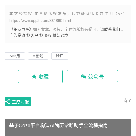
本文经授权 由青瓜传媒发布，转载联系作者并注明出处：
https://www.opp2.com/381890.html
《免责声明》
如对文章、图片、字体等版权有疑问，请
联系我们
。
广告投放
找客户
找服务
蘑菇跨境
AI应用
AI游戏
腾讯
公众号
收藏
0
生成海报
基于Coze平台构建AI简历诊断助手全流程指南