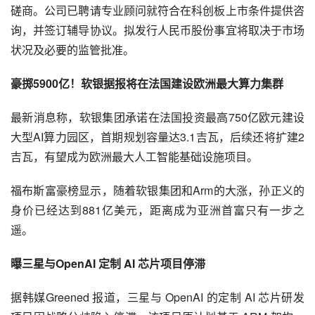
磋商。公司已聘请专业顾问就符合在科创板上市条件提供咨
询，并签订辅导协议。拟发行人民币股份事宜将取决于市场
状况及必要的监管批准。
豪掷5900亿！软银据报将在法国建设欧洲最大算力集群
最新消息称，软银集团承诺在法国投资最高750亿欧元建设
大型AI算力园区，首期规划容量达3.1吉瓦，后续还将扩建2
吉瓦，有望成为欧洲最大人工智能基础设施项目。
福布斯富豪榜显示，随着软银集团和Arm的大涨，孙正义的
身价已经达到881亿美元，距离成为亚洲首富只有一步之
遥。
曝三星与OpenAI 定制 AI 芯片项目停滞
据韩媒Greened 报道，三星与 OpenAI 的定制 AI 芯片研发