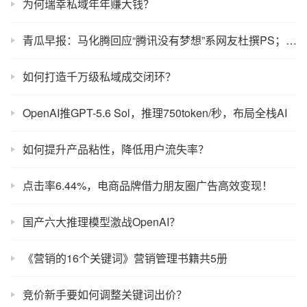
为何瑞幸私域年年赚大钱？
青瓜早报：马化腾回应“腾讯没有梦想”系网友杜撰PS；网易CEO丁磊半年财富蒸发70亿美元…
如何打造千万级私域成交闭环？
OpenAI推GPT-5.6 Sol，推理750token/秒，布局全栈AI
如何提升产品粘性，降低用户流失率？
点击率6.44%，电商品牌借力朋友圈广告高效变现！
国产六大推理模型激战OpenAI？
《营销的16个关键词》营销管理书籍共5册
竞价新手要如何调整关键词出价？