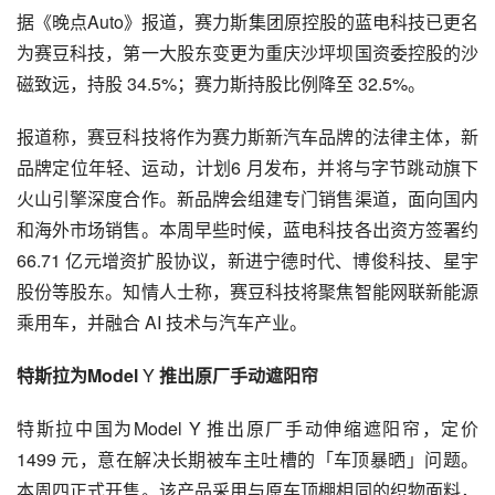
据《晚点Auto》报道，赛力斯集团原控股的蓝电科技已更名
为赛豆科技，第一大股东变更为重庆沙坪坝国资委控股的沙
磁致远，持股 34.5%；赛力斯持股比例降至 32.5%。
报道称，赛豆科技将作为赛力斯新汽车品牌的法律主体，新
品牌定位年轻、运动，计划6 月发布，并将与字节跳动旗下
火山引擎深度合作。新品牌会组建专门销售渠道，面向国内
和海外市场销售。本周早些时候，蓝电科技各出资方签署约 
66.71 亿元增资扩股协议，新进宁德时代、博俊科技、星宇
股份等股东。知情人士称，赛豆科技将聚焦智能网联新能源
乘用车，并融合 AI 技术与汽车产业。
特斯拉为Model
 Y 
推出原厂手动遮阳帘
特斯拉中国为Model Y 推出原厂手动伸缩遮阳帘，定价 
1499 元，意在解决长期被车主吐槽的「车顶暴晒」问题。
本周四正式开售。该产品采用与原车顶棚相同的织物面料，