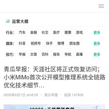
运营大纲
汽车
金融
社交
医疗
健康
游戏
行业：
更多
抖音
视频号
快手
微博
朋友圈
媒体：
更多
动漫
美妆
美食
家装
教育
婚纱
早报
文案
百科
报告
导航
直播
技巧：
更多
公众号
B站
小红书
头条
知乎
酒旅
母婴
宠物
文娱
跨境
科技
卖货
脚本
话术
电商
私域
社群
Soul
360
百度
搜狗
爱奇艺
美柚
青瓜早报：天涯社区将正式恢复访问；
广告
元宇宙
房地产
小米MiMo首次公开模型推理系统全链路
涨粉
广告
推广
方案
策划
案例
美图
最右
神马
谷歌
Facebook
优化技术细节…
数据
拉新
活动
用户
游戏
海外
Tiktok
YouTube
Yahoo
Bing
2026年6月1日 am8:05
•
青瓜早报
•
阅读 147826
KOL
元宇宙
跨境
青瓜通