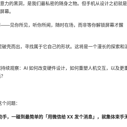
意力的黑洞，是我们最私密的随身之物。但手机从设计之初就是
屏幕。
世界——见你所见，听你所闻，随时在场，而非等你解锁屏幕才醒
幕里破壳而出，寻找属于它自己的形状。这将是一个漫长的探索和
起持续观察：AI 如何改变硬件设计，如何重塑人机交互，以及更
活？
这个问题：
 助手，一碰到最简单的「用
微信
给 XX 发个消息」，就集体束手