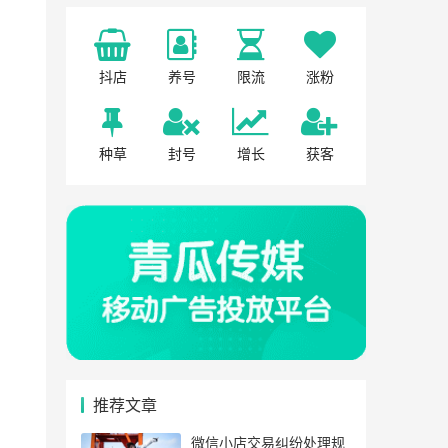
抖店
养号
限流
涨粉
种草
封号
增长
获客
推荐文章
微信小店交易纠纷处理规