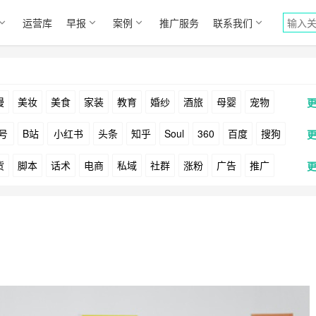
运营库
早报
案例
推广服务
联系我们
漫
美妆
美食
家装
教育
婚纱
酒旅
母婴
宠物
号
B站
小红书
头条
知乎
Soul
360
百度
搜狗
货
脚本
话术
电商
私域
社群
涨粉
广告
推广
Facebook
Tiktok
YouTube
Yahoo
Bing
户
游戏
海外
KOL
元宇宙
跨境
青瓜通