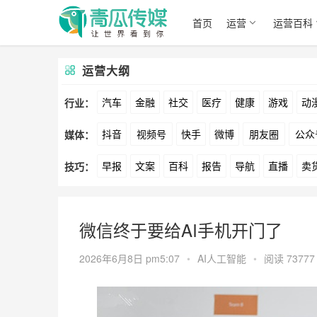
首页
运营
运营百科
运营大纲
汽车
金融
社交
医疗
健康
游戏
动
行业：
抖音
视频号
快手
微博
朋友圈
公众
媒体：
文娱
跨境
科技
广告
元宇宙
房地产
早报
文案
百科
报告
导航
直播
卖
技巧：
爱奇艺
美柚
美图
最右
神马
谷歌
方案
策划
案例
数据
拉新
活动
用
微信终于要给AI手机开门了
2026年6月8日 pm5:07
•
AI人工智能
•
阅读 73777