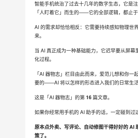
智能手机统治了过去十几年的数字生态，它是注
「人盯着它」而生的——它的全部逻辑，都止于
AI 的需求却恰恰相反：它需要持续感知物理
来。
当 AI 真正成为一种基础能力，它迟早要从屏
化过程。
「AI 器物志」栏目由此而来，爱范儿想和你一
要的——AI 将以怎样的形态进入我们的日常生
这是「AI 器物志」的第 
16
 篇文章。
如果你经常用手机的 AI 助手的话，一定碰到过
原本点外卖、写评论、自动修图干得好好的 AI
策了。