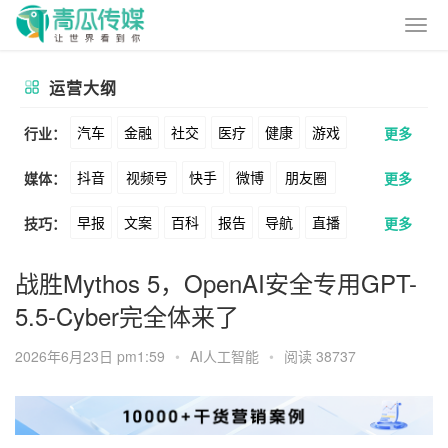
运营大纲
汽车
金融
社交
医疗
健康
游戏
行业：
更多
抖音
视频号
快手
微博
朋友圈
媒体：
更多
动漫
美妆
美食
家装
教育
婚纱
早报
文案
百科
报告
导航
直播
技巧：
更多
公众号
B站
小红书
头条
知乎
酒旅
母婴
宠物
文娱
跨境
科技
卖货
脚本
话术
电商
私域
社群
Soul
360
百度
搜狗
爱奇艺
美柚
战胜Mythos 5，OpenAI安全专用GPT-
广告
元宇宙
房地产
5.5-Cyber完全体来了
涨粉
广告
推广
方案
策划
案例
美图
最右
神马
谷歌
Facebook
2026年6月23日 pm1:59
•
AI人工智能
•
阅读 38737
数据
拉新
活动
用户
游戏
海外
Tiktok
YouTube
Yahoo
Bing
KOL
元宇宙
跨境
青瓜通