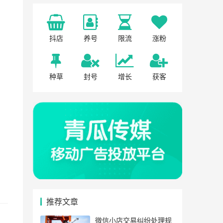
抖店
养号
限流
涨粉
种草
封号
增长
获客
推荐文章
微信小店交易纠纷处理规