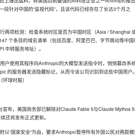
台上爆出猛料，称美国目前最强的AI科技企业之一Anthropic推
暗藏着一段针对中国的“监视代码”，且该代码已经存在了长达3个月之
测：检查系统时区是否为中国时区（Asia / Shanghai 或
一份包含 147 个条目的域名清单（包括百度、阿里巴巴、字节跳动等中国
API 中转服务地址）。
使用其程序向Anthropic的大模型发送指令时，悄悄篡改系
opic 的服务器发送隐藏标记，从而令该公司识别到这些中国用户
（环球时报）
布，美国商务部已解除对Claude Fable 5与Claude Mythos 
后续还将发布正式更新。
府以“国家安全”为由，要求Anthropic暂停所有外国公民对两款模