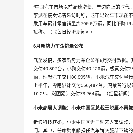
“中国汽车市场以前高速增长、单边向上的时代
李斌在接受记者采访时称，这不是说车市现在不
乘用车累计零售销量约709.9万辆，同比下降1
斌称。（《每日经济新闻》）
6月新势力车企销量公布
截至发稿，多家新势力车企公布6月交付数据。其中
交付40,597台，小鹏交付40,126辆，极氪交付3
辆，理想汽车交付30,895辆，小米汽车交付量持续超
上半年，零跑累计交付356,487台，鸿蒙智行累
10.2%，岚图累计交付76,264辆。（红星新闻）
小米高层大调整：小米中国区总裁王晓雁不再兼
新浪科技获悉，小米中国区近日迎来人事调整，
门。其中，任命樊家麟担任汽车销交服部下辖的