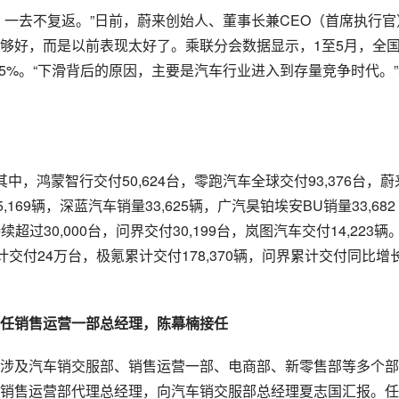
，一去不复返。”日前，蔚来创始人、董事长兼CEO（首席执行官
够好，而是以前表现太好了。乘联分会数据显示，1至5月，全
9.5%。“下滑背后的原因，主要是汽车行业进入到存量竞争时代。
，鸿蒙智行交付50,624台，零跑汽车全球交付93,376台，蔚
5,169辆，深蓝汽车销量33,625辆，广汽昊铂埃安BU销量33,682
过30,000台，问界交付30,199台，岚图汽车交付14,223辆
计交付24万台，极氪累计交付178,370辆，问界累计交付同比增
任销售运营一部总经理，陈幕楠接任
涉及汽车销交服部、销售运营一部、电商部、新零售部等多个部
销售运营部代理总经理，向汽车销交服部总经理夏志国汇报。任