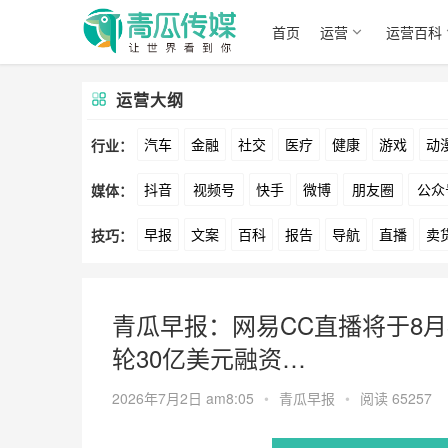
首页
运营
运营百科
运营大纲
汽车
金融
社交
医疗
健康
游戏
动
行业：
抖音
视频号
快手
微博
朋友圈
公众
媒体：
文娱
跨境
科技
广告
元宇宙
房地产
早报
文案
百科
报告
导航
直播
卖
技巧：
爱奇艺
美柚
美图
最右
神马
谷歌
方案
策划
案例
数据
拉新
活动
用
青瓜早报：网易CC直播将于8月
轮30亿美元融资…
2026年7月2日 am8:05
•
青瓜早报
•
阅读 65257