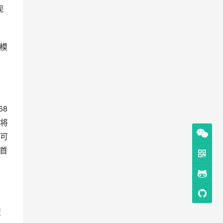
现
舰模
8
将
可
首
型