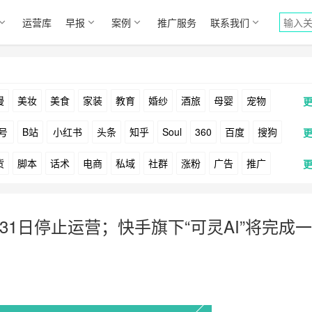
运营库
早报
案例
推广服务
联系我们
漫
美妆
美食
家装
教育
婚纱
酒旅
母婴
宠物
号
B站
小红书
头条
知乎
Soul
360
百度
搜狗
货
脚本
话术
电商
私域
社群
涨粉
广告
推广
Facebook
Tiktok
YouTube
Yahoo
Bing
户
游戏
海外
KOL
元宇宙
跨境
青瓜通
31日停止运营；快手旗下“可灵AI”将完成一