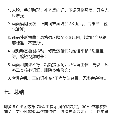
人脸、手部畸形：补齐反向词，下调风格强度，开启人
脸增强；
画面模糊发灰：正向词末尾增加 8K 超清、高细节、锐
化清晰；
商品外形扭曲：风格强度降至 0.5 以内，增加 “产品轮
廓标准、不变形”；
视频动态撕裂抖动：修改运镜词为缓慢平移 / 缓慢推
进，缩短视频时长；
画面和描述不符：精简提示词，只保留主体、光影、风
格三类核心词汇，删除多余修饰；
背景杂乱：正向词补充 “干净简洁背景，无多余杂物”。
七、总结
即梦 5.0 出图效果 70% 由提示词逻辑决定，30% 依靠参数
调节。无需堆砌繁杂华丽词汇，遵循固定万能句式、搭配反