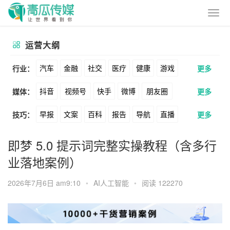
运营大纲
汽车
金融
社交
医疗
健康
游戏
行业：
更多
抖音
视频号
快手
微博
朋友圈
媒体：
更多
动漫
美妆
美食
家装
教育
婚纱
早报
文案
百科
报告
导航
直播
技巧：
更多
公众号
B站
小红书
头条
知乎
酒旅
母婴
宠物
文娱
跨境
科技
卖货
脚本
话术
电商
私域
社群
Soul
360
百度
搜狗
爱奇艺
美柚
即梦 5.0 提示词完整实操教程（含多行
广告
元宇宙
房地产
业落地案例）
涨粉
广告
推广
方案
策划
案例
美图
最右
神马
谷歌
Facebook
2026年7月6日 am9:10
•
AI人工智能
•
阅读 122270
数据
拉新
活动
用户
游戏
海外
Tiktok
YouTube
Yahoo
Bing
KOL
元宇宙
跨境
青瓜通