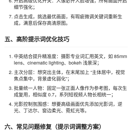
开启高级优化开关：人像必开人脸增强，所有画面开启
细节强化；
点击生成，挑选最优画面，有瑕疵微调关键词重新生
成，满意后保存高清原图。
五、高阶提示词优化技巧
中英结合提升精准度：摄影专业词汇用英文，如 85mm
lens、cinematic lighting、bokeh 浅景深；
主次分层：想突出主体，在末尾加上 “主体居中，视觉
焦点集中，背景虚化弱化”；
批量统一人物：固定一张正面人像作为参考图，每次生
成复用，相似度 0.7，系列短视频人物长相统一；
光影控制氛围感：想要高级画面优先添加光影词，逆
光、丁达尔、窗边柔光、霓虹光等。
六、常见问题修复（提示词调整方案）