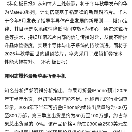
《科创板日报》从知情人士处获悉，将于今年秋季发布的华
Mate90系列，计划搭载基于韬定律的新麒麟芯片。华为
为
于今年5月发表了指导半导体产业发展的新原则——韬(τ)定
律，其目标是以系统性降低时间常数τ为核心，通过逻辑折
叠等技术，持续压缩芯片内部的信号传播时延，从而不断提
升晶体管密度，实现半导体与电子系统的持续演进。而将于
2026年秋季面世的麒麟芯片，率先采用了逻辑折叠技术，
性能大幅提升。（科创板日报）
郭明錤爆料最新苹果折叠手机
iPhone预计2026
知名分析师郭明錤分析指出，苹果可折叠
年下半年出货，但初期供应可能不足。他称自己的行业调查
显示，2026年下半年可折叠iPhone的组装出货量约为700万
至800万部，第三季度出货量约为50万至100万部，约占苹
果总出货量的10%。该产品价格可能在2300至2500美元左
右，而供应限制将导致转售价格溢价50%至100%。他认为