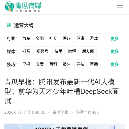
运营大纲
汽车
金融
社交
医疗
健康
游戏
行业：
更多
抖音
视频号
快手
微博
朋友圈
媒体：
更多
动漫
美妆
美食
家装
教育
婚纱
早报
文案
百科
报告
导航
直播
技巧：
更多
公众号
B站
小红书
头条
知乎
酒旅
母婴
宠物
文娱
跨境
科技
卖货
脚本
话术
电商
私域
社群
Soul
360
百度
搜狗
爱奇艺
美柚
青瓜早报：腾讯发布最新一代AI大模
广告
元宇宙
房地产
型；前华为天才少年吐槽DeepSeek面
涨粉
广告
推广
方案
策划
案例
美图
最右
神马
谷歌
Facebook
试…
数据
拉新
活动
用户
游戏
海外
Tiktok
YouTube
Yahoo
Bing
2026年7月7日 am8:05
•
青瓜早报
•
阅读 111468
KOL
元宇宙
跨境
青瓜通