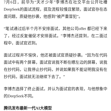
7月6日，前华为“天才少年”李博杰在社交平台公开吐槽
DeepSeek的面试流程，提及流程较慢且繁琐，面试官存在态
度问题，质疑他抄袭，他感到“被严重冒犯”。
“笔试通过后半个月不安排面试，其他公司offer 都已经下来
了，经过反复催促才安排面试。”李博杰还提到，在二面过
程中，面试官迟到。
面试过程并不愉快，他还被面试官质疑抄袭。
“因为在代码
面试中有两个屏幕，面试官说我不断在瞟左边的屏幕，说我
在抄代码，让我停止抄代码，并说如果我不能证明我没有在
抄代码，面试就无法继续下去了。”
李博杰选择了终止面试，并认为面试官的表现，与他想象中
的
DeepSeek不同。
腾讯发布最新一代
AI大模型