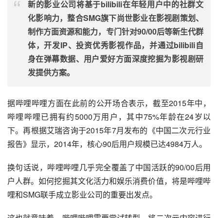
新的影业公司将基于bilibili在年轻用户中的
社群
文
化影响力，整合SMG旗下尚世影业在影视剧策划、
制作方面资源和能力，专门针对90/00后等新生代群
体，开发IP、
投资
优秀影视作品，并通过bilibili自
身在弹幕数据、用户爱好方面深度挖掘为影视剧研
发提供方案。
据哔哩哔哩方面在此前的公开场合表示，截至2015年中，
哔哩哔哩已拥有约5000万用户，其中75%年龄在24岁以
下。再根据
艾瑞咨询
于2015年7月发布的《中国二次元行业
报告》显示，2014年，核心90后用户规模已达4984万人。
换句话说，哔哩哔哩几乎完全覆盖了中国活跃的90/00后用
户人群。如何挖掘其文化活力和娱乐消费价值，将是哔哩哔
哩和SMG联手成立影业公司的重要出发点。
这也就意味着，哔哩哔哩需要尝试转型，将二次元内容进行