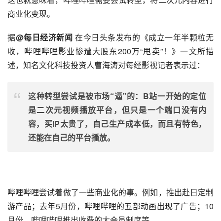
商业化变现。
据
@每日经济新闻
 在
今日头条
发布的《成立一年半颗粒无
收，哔哩哔哩影业惨遭大股东200万“甩卖”！》一文所描
述，知名文化科技
投资人
曹海涛对每经影视记者表示过：
这种转型尝试是被市场“逼”的：B站一开始的定位
是二次元视频播放平台，但只是一个端口没有内
容，买IP太贵了，自己生产成本低，而且有特色，
还能在自己的平台播放。
哔哩哔哩尝试着做了一些商业化的事。例如，推出赴日定制
游产品；去年5月份，哔哩哔哩的五部动画出现了广告；10
月份，哔哩哔哩推出收费的大会员制度等。