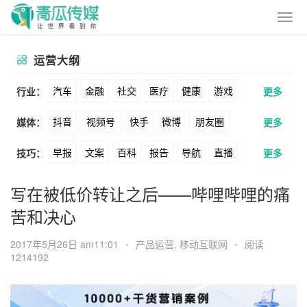
运营大纲
汽车
金融
社交
医疗
健康
游戏
行业：
更多
抖音
视频号
快手
微博
朋友圈
媒体：
更多
动漫
美妆
美食
家装
教育
婚纱
早报
文案
百科
报告
导航
直播
技巧：
更多
公众号
B站
小红书
头条
知乎
酒旅
母婴
宠物
文娱
跨境
科技
卖货
脚本
话术
电商
私域
社群
Soul
360
百度
搜狗
爱奇艺
美柚
写在被低价转让之后——哔哩哔哩的痛
广告
元宇宙
房地产
苦和决心
涨粉
广告
推广
方案
策划
案例
美图
最右
神马
谷歌
Facebook
2017年5月26日 am11:01
•
产品运营
,
移动互联网
•
阅读
数据
拉新
活动
用户
游戏
海外
Tiktok
YouTube
Yahoo
Bing
1214192
KOL
元宇宙
跨境
青瓜通