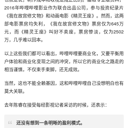
2016年哔哩哔哩影业作为联合出品公司，参与投资纪录片
《我在故宫修文物》和动画
电影
《精灵王座》。然而，这两
部电影票房均失利，《我在故宫修文物》票房仅为645万
元，而《精灵王座》叫好不卖座，票房惨淡，仅为2502
万，几乎难以回本。
以上这些我们都可以看出，哔哩哔哩要商业化，又要平衡
用
户体验
和商业化变现之间的冲突，所以它的商业化之路走的
相当谨慎，不仅束手束脚，还无成效。
当然，这也不能全赖基因，这和哔哩哔哩自己没想明白也有
莫大关联。
去年陈睿在接受每经影视记者采访的时候，还表示：
还没有想到
一条
明晰的盈利模式。