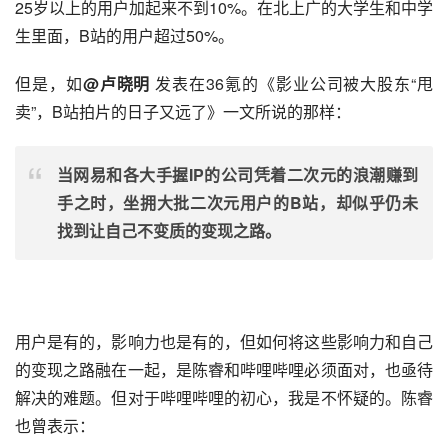
25岁以上的用户加起来不到10%。在北上广的大学生和中学
生里面，B站的用户超过50%。
但是，如
@卢晓明
 发表在
36氪
的《影业公司被大股东“甩
卖”，B站拍片的日子又远了》一文所说的那样：
当网易和各大手握IP的公司凭着二次元的浪潮赚到
手之时，坐拥大批二次元用户的B站，却似乎仍未
找到让自己不变质的变现之路。
用户是有的，影响力也是有的，但如何将这些影响力和自己
的变现之路融在一起，是陈睿和哔哩哔哩必须面对，也亟待
解决的难题。但对于哔哩哔哩的初心，我是不怀疑的。陈睿
也曾表示：