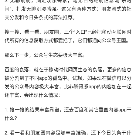
2. 无聊刷刷，满足娱乐需求，毫无目的地刷
信息流
“杀时
间”、打发无聊沉浸感强。这又有两种方式：
朋友圈
式的社
交分发和今日头条式的算法推荐。
搜一搜、看一看、朋友圈，三个“入口”已经把
移动互联
网时
代所有的信息获取方式都囊括了，它们都通向公众号王国。
那么下一步，公众号生态要极大丰富。
百度的衰落，就在于移动时代网页生态的衰落，更多的信息
被分割到了不同app的孤岛中。试想，如果现在微信可以分
发的公众号内容极大丰富，比非腾讯系app的内容加在一起
还丰富，会出现什么情况：
1. 搜一搜的结果丰富靠谱，还去百度和其它垂直内容app干
什么?
2. 看一看和朋友圈内容足够丰富准确，还下今日头条干什