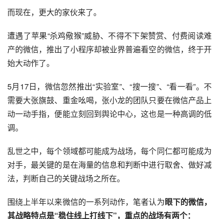
而现在，更大的家伙来了。
遭遇了苹果“杀鸡儆猴”威胁、不得不下架赞赏、
付费阅读
难
产的微信，推出了小程序却被业界普遍看空的微信，终于开
始大动作了。
5月17日，微信忽然推出“实验室”、“搜一搜”、“看一看”。不
需要大张旗鼓、重金吆喝，张小龙的团队只要在微信产品上
动一动手指，便能立刻回到舆论中心，这也是一种高调的低
调。
乱世之中，每个领域都可能成为战场，每个同仁都可能成为
对手，最关键的是在海量的信息和判断中进行取舍、做好减
法，判断自己的关键战场之所在。
围绕上半年以来微信的一系列动作，笔者认为
眼下的微信，
其战略特点是“稳住线上打线下”，重点的战场有两个：