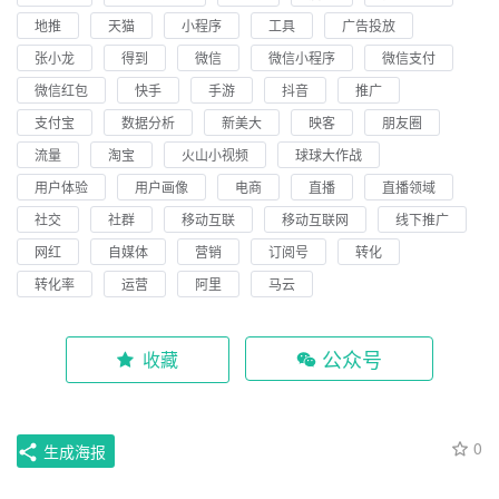
地推
天猫
小程序
工具
广告投放
张小龙
得到
微信
微信小程序
微信支付
微信红包
快手
手游
抖音
推广
支付宝
数据分析
新美大
映客
朋友圈
流量
淘宝
火山小视频
球球大作战
用户体验
用户画像
电商
直播
直播领域
社交
社群
移动互联
移动互联网
线下推广
网红
自媒体
营销
订阅号
转化
转化率
运营
阿里
马云
公众号
收藏
0
生成海报