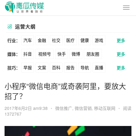
运营大纲
汽车
金融
社交
医疗
健康
游戏
行业：
更多
抖音
视频号
快手
微博
朋友圈
媒体：
更多
动漫
美妆
美食
家装
教育
婚纱
早报
文案
百科
报告
导航
直播
技巧：
更多
公众号
B站
小红书
头条
知乎
酒旅
母婴
宠物
文娱
跨境
科技
卖货
脚本
话术
电商
私域
社群
Soul
360
百度
搜狗
爱奇艺
美柚
小程序“微信电商”或奇袭阿里，要放大
广告
元宇宙
房地产
招了？
涨粉
广告
推广
方案
策划
案例
美图
最右
神马
谷歌
Facebook
2017年6月2日 am9:38
•
微信推广
,
微信营销
,
移动互联网
•
阅读
数据
拉新
活动
用户
游戏
海外
Tiktok
YouTube
Yahoo
Bing
1372767
KOL
元宇宙
跨境
青瓜通