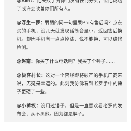
@Alert：
他失败了对你们没有任何好处，但他成功
了或许会改善你们所有人。
@浮生一夢：
弱弱的问一句坚果Pro有售后吗？
京东
买的手机，没几天就发现话筒音量小，返回售后换
机。却因手机有一点点掉漆，说不能换，可以维修
检测。
@赵南：
你买了什么电话啊？我买了个锤子……
@极客村长：
这对一个曾经即将破产的手机厂商来
说，无疑是幸运的。此刻我仿佛看到老罗手中的锤
子更硬了一些。
@小裤衩：
没用过锤子，但是一直喜欢看老罗的发
布会，从不黑他。因为都是胖子。