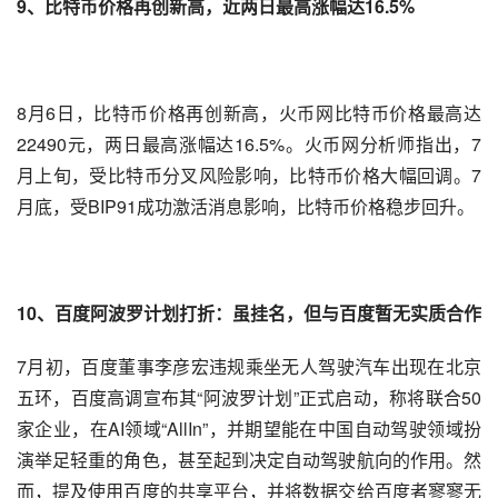
9、
比特币
价格再创新高，近两日最高涨幅达16.5%
8月6日，比特币价格再创新高，火币网比特币价格最高达
22490元，两日最高涨幅达16.5%。火币网分析师指出，7
月上旬，受比特币分叉风险影响，比特币价格大幅回调。7
月底，受BIP91成功激活消息影响，比特币价格稳步回升。
10、百度阿波罗计划打折：虽挂名，但与百度暂无实质合作
7月初，百度董事
李彦宏
违规乘坐
无人驾驶
汽车
出现在北京
五环，百度高调宣布其“阿波罗计划”正式启动，称将联合50
家企业，在AI领域“AllIn”，并期望能在中国自动驾驶领域扮
演举足轻重的角色，甚至起到决定自动驾驶航向的作用。然
而，提及使用百度的共享平台，并将数据交给百度者寥寥无