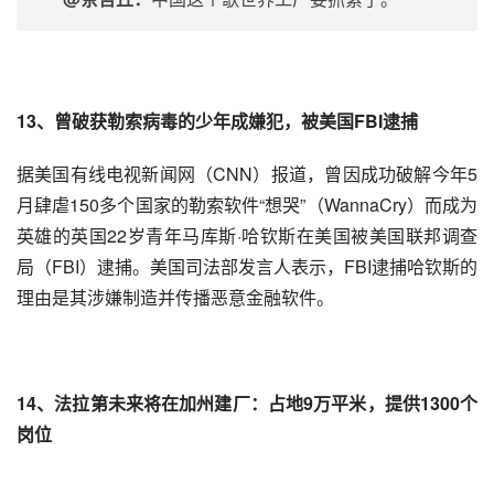
13、曾破获
勒索病毒
的少年成嫌犯，被美国FBI逮捕
据美国有线电视新闻网（CNN）报道，曾因成功破解今年5
月肆虐150多个国家的勒索软件“想哭”（WannaCry）而成为
英雄的英国22岁青年马库斯·哈钦斯在美国被美国联邦调查
局（FBI）逮捕。美国司法部发言人表示，FBI逮捕哈钦斯的
理由是其涉嫌制造并传播恶意金融软件。
14、
法拉第
未来将在加州建厂：占地9万平米，提供1300个
岗位