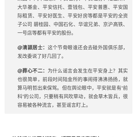
大华基金、平安信托、壹钱包、平安普惠、平安国
际租赁、平安好医生、平安好房等都是平安的全资
子公司 碧桂园、中国石化、华谊兄弟、京沪高铁、
一号店等都有平安的股份。
@清颍居士：
这个节骨眼谁还会去碰外国俱乐部，
发改委说了好几回了。
@葬心不二：
为什么谣言会发生在平安身上？其实
也很简单，前段时间陆金所的事闹得沸沸扬扬，就
算马明哲出来保驾。但在舆论眼中，平安就是有“前
科”的公司，只要稍有风吹草动，就会草木皆兵，很
容易被各种流言，甚至谣言盯上。