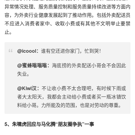
异常情况处理、服务质量控制和服务质量持续改进等方面内
容，为外卖行业健康发展起到了推动作用。包括外卖配送员
不应进入消费者家中、收取小费或有其他不文明举止要禁
止。
@icoool：
谁有空还进你家门，忙到哭！
@蜜蜂嗡嗡嗡：
海底捞
的外卖配送小哥会不会因此
失业。
@Kiwi汉：
不让收小费不太合理吧，有时候下雨或
者大太阳天，我都会主动给小费或者买一瓶冰镇饮
料给小哥。力所能及的范围，也是对劳动的尊重。
5、
朱啸虎
回应与
马化腾
“
朋友圈
争执”一事