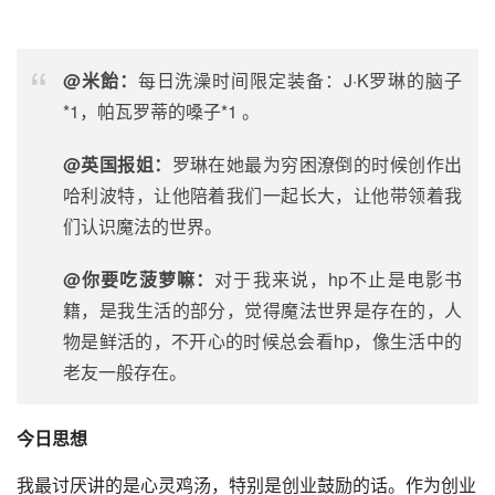
@米飴：
每日洗澡时间限定装备：J·K罗琳的脑子
*1，帕瓦罗蒂的嗓子*1 。
@英国报姐：
罗琳在她最为穷困潦倒的时候创作出
哈利波特，让他陪着我们一起长大，让他带领着我
们认识魔法的世界。
@你要吃菠萝嘛：
对于我来说，hp不止是
电影
书
籍，是我生活的部分，觉得魔法世界是存在的，人
物是鲜活的，不开心的时候总会看hp，像生活中的
老友一般存在。
今日思想
我最讨厌讲的是心灵鸡汤，特别是创业鼓励的话。作为创业