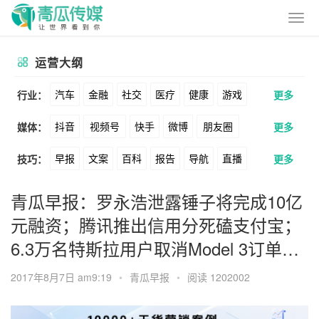
运营大纲
汽车
金融
社交
医疗
健康
游戏
行业：
更多
抖音
视频号
快手
微博
朋友圈
媒体：
更多
动漫
美妆
美食
家装
教育
婚纱
早报
文案
百科
报告
导航
直播
技巧：
更多
公众号
B站
小红书
头条
知乎
酒旅
母婴
宠物
文娱
跨境
科技
卖货
脚本
话术
电商
私域
社群
Soul
360
百度
搜狗
爱奇艺
美柚
青瓜早报：罗永浩泄露锤子将完成10亿
广告
元宇宙
房地产
元融资；腾讯推出信用分死磕支付宝；
涨粉
广告
推广
方案
策划
案例
美图
最右
神马
谷歌
Facebook
6.3万名特斯拉用户取消Model 3订单…
数据
拉新
活动
用户
游戏
海外
Tiktok
YouTube
Yahoo
Bing
2017年8月7日 am9:19
•
青瓜早报
•
阅读 1202002
KOL
元宇宙
跨境
青瓜通