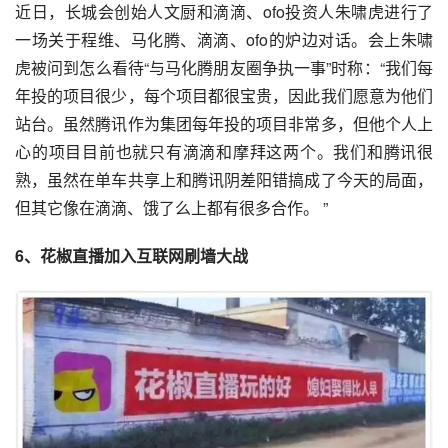
近日，长城会创始人文厨和
滴滴
、ofo
投资人
朱啸虎进行了
一场关于程维、马化腾、滴滴、ofo的炉边对话。会上朱啸
虎被问到怎么看待“与马化腾朋友圈争执一事”时称：“我们每
年投的项目很少，每个项目都很宝贵，因此我们愿意为他们
站台。虽然腾讯作为集团每年投的项目非常多，但他个人上
心的项目目前也就只有滴滴和
摩拜
这两个。我们和腾讯很
熟，虽然在单车共享上和腾讯阴差阳错搞成了今天的局面，
但其它像在滴滴、
饿了么
上都有很多合作。 ”
6、
花椒直播
加入互联网刷墙大战