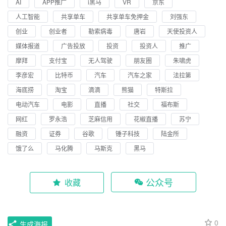
AI
APP推广
i黑马
VR
京东
人工智能
共享单车
共享单车免押金
刘强东
创业
创业者
勒索病毒
唐岩
天使投资人
媒体报道
广告投放
投资
投资人
推广
摩拜
支付宝
无人驾驶
朋友圈
朱啸虎
李彦宏
比特币
汽车
汽车之家
法拉第
海底捞
淘宝
滴滴
熊猫
特斯拉
电动汽车
电影
直播
社交
福布斯
网红
罗永浩
芝麻信用
花椒直播
苏宁
融资
证券
谷歌
锤子科技
陆金所
饿了么
马化腾
马斯克
黑马
公众号
收藏
0
生成海报