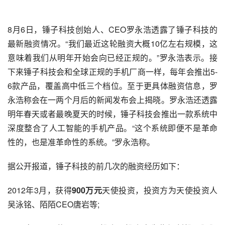
8月6日，
锤子科技
创始人、CEO
罗永浩
透露了锤子科技的
最新融资情况。“我们最近这轮融资大概10亿左右规模，这
意味着我们从明年开始会向已经正规的。”罗永浩表示。接
下来锤子科技会和全球正规的手机厂商一样，每年会推出5-
6款产品，覆盖高中低三个档位。至于更具体融资信息，罗
永浩称会在一两个月后的新闻发布会上揭晓。罗永浩还透露
明年春天或者最晚夏天的时候，锤子科技会推出一款系统中
深度整合了
人工智能
的手机产品。“这个系统即便不是革命
性的，也是准革命性的系统。”罗永浩称。
据公开报道，锤子科技的前几次的融资经历如下：
2012年3月，获得
900万元
天使
投资
，投资方为
天使投资人
吴泳铭、陌陌CEO
唐岩
等;