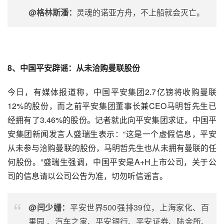
@格林斯潘：
灵魂的诺亚方舟，不上船就会灭亡。
8、中国平安辟谣：从未洽购曼联股份
今日，有
媒体报道
称，中国平安集团2.7亿镑将收购曼联
12%的股份，而之前平安集团董事长兼CEO马明哲先生已
经拥有了3.46%的股份。记者就此向平安集团求证，中国平
安集团新闻发言人盛瑞生表示：“这是一个虚假信息，平安
从未参与洽购曼联的股份，马明哲先生也从未拥有曼联的任
何股份。”盛瑞生强调，中国平安是A+H上市公司，关于公
司的信息请以公司公告为准，切勿听信谣言。
@闫少姗：
平安世界500强排39位，上海家化、百
果园 、
汽车之家
、平安银行、平安
证券
、
陆金所
、