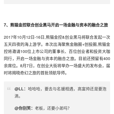
7、
熊猫
金控联合
创业
黑马
开启一场金融与资本的融合之旅
2017年10月12日-16日,熊猫金控&创业黑马将联合发起一次
五天四夜的海上游学。本次出海聚焦金融圈+创投圈,熊猫金
控将邀请100位上市公司的董事长、百位
创业者
和投资大咖
同行，开启一场金融与资本的融合之旅。目前还预留有400
余席位。8月7日，在创业大街将举办一场盛大的发布会，届
时将揭晓奇幻之旅的首批领航导师。
@LL：
哈哈哈，要去与名媛相遇，高富帅还是要泡
滴。
@你别笑：
老板，还要小弟吗？