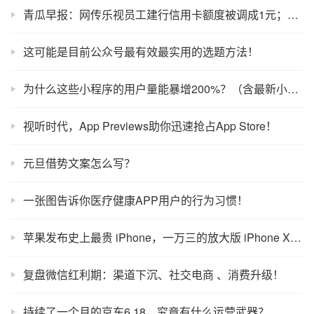
青瓜早报：网传乐视员工建行信用卡额度被调成1元；苏宁再发声京东黑苏宁不是一天两天；王健林连续卖3家万达广场…
这可能是目前公众号最有效最实用的选题方法！
为什么这些小程序的用户量能暴增200%？（含最新小程序TOP100）
视听时代，App Previews助你迅速抢占App Store！
元旦借势文案怎么写？
一张图告诉你医疗健康APP用户的行为习惯！
苹果发布史上最贵 iPhone，一万三的放大版 iPhone X，值吗？
复盘微信红利期：渠道下沉、社交电商 、消费升级！
持续了一个月的京东6.18，究竟有什么运营武器？