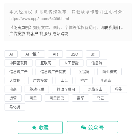
本文经授权 由青瓜传媒发布，转载联系作者并注明出处：
https://www.opp2.com/64096.html
《免责声明》
如对文章、图片、字体等版权有疑问，请
联系我们
。
广告投放
找客户
找服务
蘑菇跨境
AI
APP推广
AR
B2C
uc
中国互联网
互联网
人工智能
信息流
信息流广告
信息流广告投放
关键词
商业模式
大数据
广告投放
库克
推广
李彦宏
电商
移动互联
移动互联网
网络攻击
谷歌
运营
阿里
阿里巴巴
雷军
马云
马化腾
公众号
收藏