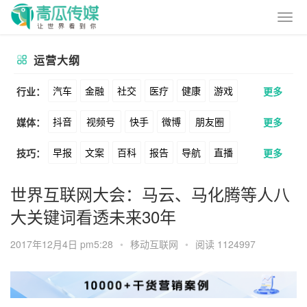
运营大纲
汽车
金融
社交
医疗
健康
游戏
行业：
更多
抖音
视频号
快手
微博
朋友圈
媒体：
更多
动漫
美妆
美食
家装
教育
婚纱
早报
文案
百科
报告
导航
直播
技巧：
更多
公众号
B站
小红书
头条
知乎
酒旅
母婴
宠物
文娱
跨境
科技
卖货
脚本
话术
电商
私域
社群
Soul
360
百度
搜狗
爱奇艺
美柚
世界互联网大会：马云、马化腾等人八
广告
元宇宙
房地产
大关键词看透未来30年
涨粉
广告
推广
方案
策划
案例
美图
最右
神马
谷歌
Facebook
2017年12月4日 pm5:28
•
移动互联网
•
阅读 1124997
数据
拉新
活动
用户
游戏
海外
Tiktok
YouTube
Yahoo
Bing
KOL
元宇宙
跨境
青瓜通