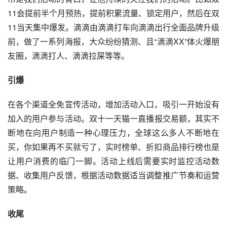
11会提前半个月预热，提前积累
流量
、锁定用户，然后在双
11当天集中爆发。滴滴由
滴滴打车
向滴滴出行全面品牌升级
前，做了一系列海报，大众纷纷猜测、且“滴滴XX”体火爆
朋
友圈
，滴滴打人、滴滴拉屎等等。
引爆
在各个渠道全免宣传活动，增加活动入口，吸引一开始没有
加入的用户参与活动。
双十一
天猫
一
直播
报交易额，其实不
断地在向用户制造一种心理压力，全球这么多人不断地在
买，你如果再不买就亏了，实时榜单、折扣商品
排行榜
也是
让用户消费的临门一脚。活动上线后需要实时监控活动数
据、收集用户反馈，根据活动数据适当调整
推广
节奏和运营
策略。
收尾