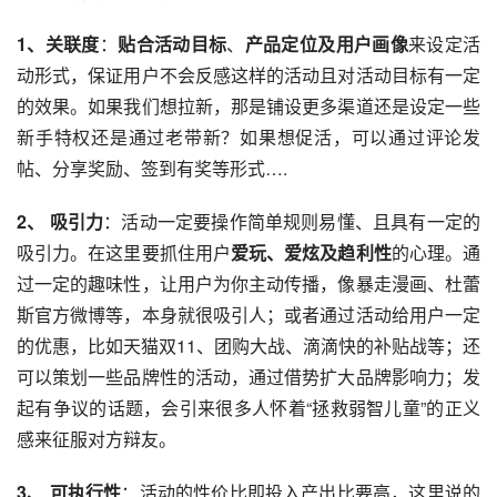
1、关联度
：
贴合活动目标
、
产品定位及
用户画像
来设定活
动形式，保证用户不会反感这样的活动且对活动目标有一定
的效果。如果我们想拉新，那是铺设更多
渠道
还是设定一些
新手特权还是通过老带新？如果想促活，可以通过评论发
帖、分享奖励、签到有奖等形式….
2、 吸引力
：活动一定要操作简单规则易懂、且具有一定的
吸引力。在这里要抓住用户
爱玩、爱炫及趋利性
的心理。通
过一定的趣味性，让用户为你主动传播，像暴走漫画、
杜蕾
斯
官方微博等，本身就很吸引人；或者通过活动给用户一定
的优惠，比如
天猫双11
、团购大战、
滴滴
快的补贴战等；还
可以策划一些品牌性的活动，通过借势扩大品牌影响力；发
起有争议的话题，会引来很多人怀着“拯救弱智儿童”的正义
感来征服对方辩友。
3、 可执行性
：活动的性价比即投入产出比要高，这里说的