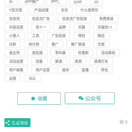
AI
APP推广
PPT，
push
uc
Y型文案
产品经理
京东
什么值得买
信息流
信息流广告
信息流广告投放
免费渠道
内容运营
双十一
品牌
天猫
天猫双11
小黄人
工具
广告投放
得到
微信
拉新
排行榜
推广
推广渠道
文案
易企秀
朋友圈
李叫兽
杜蕾斯
活动策划
活动运营
流量
渠道
滴滴
滴滴打车
用户画像
用户运营
留存
直播
转化
运营
马云
公众号
收藏
0
生成海报