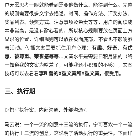
户无需思考一眼就能看到需要他做什么、能
得到
什么。完整
的规则需要很多文字去描述，时间、操作方法、评奖办法、
奖品列表、领奖方式、注意事项及免责等等，用户的阅读成
本非常高，是没有耐心看的，所以核心规则要放在页面上方
显眼的位置，详细规则可以放在页面底部，不看也不影响参
与活动。传播文案需要抓住用户心理：
有趣、好奇、有优
惠、被尊重、荣誉感
等等…文案水平是需要日积月累的（终
于知道我的文案为啥差了，可能我还小积累的不够），文案
技巧可以去看看
李叫兽
的X型文案和
Y型文案
，很受用。
三、执行期
▷撰写执行案、内部沟通、外部沟通◁
马云
说：一个一流的创意＋三流的执行，宁可喜欢一个一流
的执行＋三流的创意，这说明了活动执行的重要性。下面详