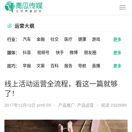
运营大纲
汽车
金融
社交
医疗
健康
游戏
行业：
更多
抖音
视频号
快手
微博
朋友圈
媒体：
更多
动漫
美妆
美食
家装
教育
婚纱
早报
文案
百科
报告
导航
直播
技巧：
更多
公众号
B站
小红书
头条
知乎
酒旅
母婴
宠物
文娱
跨境
科技
卖货
脚本
话术
电商
私域
社群
Soul
360
百度
搜狗
爱奇艺
美柚
线上活动运营全流程，看这一篇就够
广告
元宇宙
房地产
了！
涨粉
广告
推广
方案
策划
案例
美图
最右
神马
谷歌
Facebook
2017年12月12日 pm6:05
•
产品推广
,
产品运营
•
阅读 2322680
数据
拉新
活动
用户
游戏
海外
Tiktok
YouTube
Yahoo
Bing
KOL
元宇宙
跨境
青瓜通