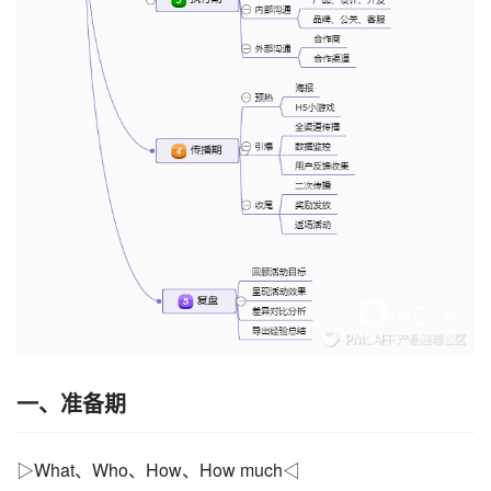
一、准备期
▷What、Who、How、How m
uc
h◁