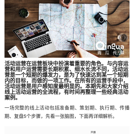
活动运营
在
运营
板块中扮演着重要的角色。与
内容运
营
和
用户运营
需要长期积累、细水长流不同，
活动运
营是一个短期的爆发力
，
是为了快速达到某一个短期
内的目标，而做的一项工作
。在所有的运营手段中，
活动运营是用户感知度最明显的。本期先和大家介绍
线上活动运营的全流程，有时间再整理一些经典活动
案例。
一场完整的线上活动包括准备期、策划期、执行期、传播
期、复盘5个步骤，先看一张脑图，下面再详细解析。