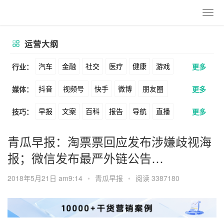
运营大纲
汽车
金融
社交
医疗
健康
游戏
行业：
更多
抖音
视频号
快手
微博
朋友圈
媒体：
更多
动漫
美妆
美食
家装
教育
婚纱
早报
文案
百科
报告
导航
直播
技巧：
更多
公众号
B站
小红书
头条
知乎
酒旅
母婴
宠物
文娱
跨境
科技
卖货
脚本
话术
电商
私域
社群
Soul
360
百度
搜狗
爱奇艺
美柚
青瓜早报：淘票票回应发布涉嫌歧视海
广告
元宇宙
房地产
报；微信发布最严外链公告…
涨粉
广告
推广
方案
策划
案例
美图
最右
神马
谷歌
Facebook
2018年5月21日 am9:14
•
青瓜早报
•
阅读 3387180
数据
拉新
活动
用户
游戏
海外
Tiktok
YouTube
Yahoo
Bing
KOL
元宇宙
跨境
青瓜通