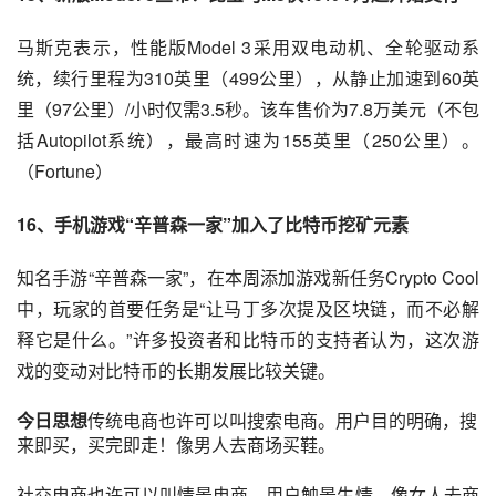
马斯克表示，性能版Model 3采用双电动机、全轮驱动系
统，续行里程为310英里（499公里），从静止加速到60英
里（97公里）/小时仅需3.5秒。该车售价为7.8万美元（不包
括Autopilot系统），最高时速为155英里（250公里）。
（Fortune）
16、
手机游戏
“辛普森一家”加入了
比特币
挖矿元素
知名
手游
“辛普森一家”，在本周添加
游戏
新任务Crypto Cool
中，玩家的首要任务是“让马丁多次提及
区块链
，而不必解
释它是什么。”许多投资者和比特币的支持者认为，这次游
戏的变动对比特币的长期发展比较关键。
今日思想
传统
电商
也许可以叫搜索电商。用户目的明确，搜
来即买，买完即走！像男人去商场买鞋。
社交
电商也许可以叫情景电商。用户触景生情，像女人去商