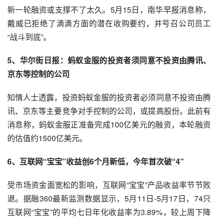
新一轮
融资
或支撑不了太久。5月15日，南华早报消息称，
戴威已拒绝了
滴滴
方面的潜在收购要约，并号召公司员工
“战斗到底”。
5、
华尔街日报
：
蚂蚁金服
的
投资
者须同意不投资由腾讯、
京东
等控制的公司
知情人士透露，投资蚂蚁金服的投资者必须同意不投资由腾
讯、京东等主要竞争对手控制的公司，或提高股份。此前有
消息称，蚂蚁金服正准备完成100亿美元的融资，本轮融资
的估值约1500亿美元。
6、
互联网
“宝宝”收益创6个月新低，今年首次破“4”
受市场资金面宽松的影响，互联网“宝宝”产品收益率节节败
退。据融360最新监测数据显示，5月11日-5月17日，74只
互联网“宝宝”的平均七日年化收益率为3.89%，较上周下降