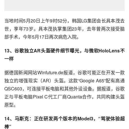
当地时间5月20日上午9时52分，韩国LG集团会长具本茂去
世，享年73岁。具本茂执掌集团23年，去年曾两次接受脑
部手术，今年5月17日再次病危入院。
13、谷歌独立
AR
头盔硬件细节曝光，与微软HoloLens不
一样
据德国新闻网站Winfuture.de报道，谷歌可能正在开发一款
独立的增强现实（AR）头盔。这款“
Google
A65”配有高通
QSC603，可连接平板电脑和其他外设设备。据报道，谷歌
正与平板电脑Pixel C代工厂商Quanta合作，共同构建头盔
原型。
14、
马斯克
：正在研发两个版本的Model3，“驾驶体验超
棒”