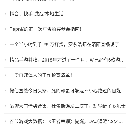
抖音、快手“激战”本地生活
Papi酱的第一次广告拍买参会指南！
一个半小时到手 26 万打赏，罗永浩都在陌陌直播说了什么？
精品手游井喷，2018年才过了一个月，就已经有6款游戏爆了！
一份自媒体人的工作检查清单 !
微信宣战今日头条，死的却更可能是不小心路过的自媒体小兵！
品牌大雪借势合集：杜蕾斯连发三次车，却输给了多乐士
春节游戏大数据：《王者荣耀》复燃，DAU逼近1.3亿，“吃鸡”手游成绩单出炉，《迷你世界》DAU高达1255万