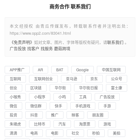
商务合作 联系我们
本文经授权 由青瓜传媒发布，转载联系作者并注明出处：
https://www.opp2.com/83041.html
《免责声明》
如对文章、图片、字体等版权有疑问，请
联系我们
。
广告投放
找客户
找服务
蘑菇跨境
APP推广
AR
BAT
Google
中国互联网
互联网
互联网创业
亚马逊
京东
公众号
创业
区块链
华尔街
华尔街日报
富士康
小咖秀
小程序
小鸣
工具
广告投放
微信
微信群
快手
手机游戏
手游
投资
抖音
推广
映客
朋友圈
朱啸虎
比特币
汽车
淘票票
游戏
滴滴
电商
电影
社交
秒拍
美拍