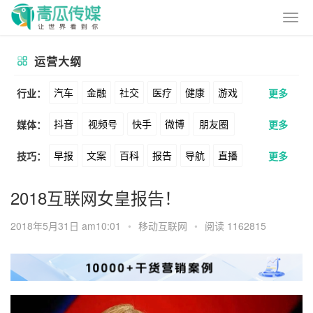
运营大纲
汽车
金融
社交
医疗
健康
游戏
行业：
更多
抖音
视频号
快手
微博
朋友圈
媒体：
更多
动漫
美妆
美食
家装
教育
婚纱
早报
文案
百科
报告
导航
直播
技巧：
更多
公众号
B站
小红书
头条
知乎
酒旅
母婴
宠物
文娱
跨境
科技
卖货
脚本
话术
电商
私域
社群
Soul
360
百度
搜狗
爱奇艺
美柚
2018互联网女皇报告！
广告
元宇宙
房地产
涨粉
广告
推广
方案
策划
案例
美图
最右
神马
谷歌
Facebook
2018年5月31日 am10:01
•
移动互联网
•
阅读 1162815
数据
拉新
活动
用户
游戏
海外
Tiktok
YouTube
Yahoo
Bing
KOL
元宇宙
跨境
青瓜通