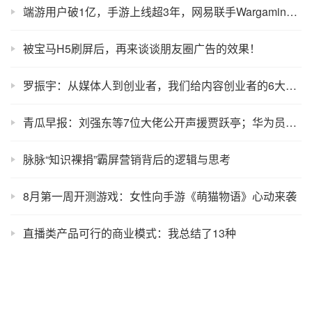
端游用户破1亿，手游上线超3年，网易联手Wargaming能否在国内掀起“坦克之战”？
被宝马H5刷屏后，再来谈谈朋友圈广告的效果！
罗振宇：从媒体人到创业者，我们给内容创业者的6大建议
青瓜早报：刘强东等7位大佬公开声援贾跃亭；华为员工抱怨十年也买不起房；特斯拉两周市值蒸发近百亿美元…
脉脉“知识裸捐”霸屏营销背后的逻辑与思考
8月第一周开测游戏：女性向手游《萌猫物语》心动来袭
直播类产品可行的商业模式：我总结了13种
一文揭示知乎10亿美金估值背后的社群基因秘密
凤姐教给你的10w+故事写作套路