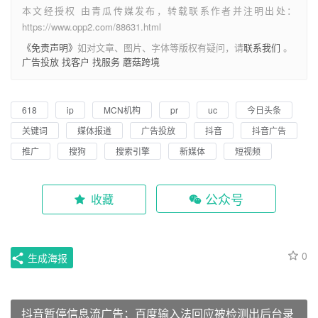
本文经授权 由青瓜传媒发布，转载联系作者并注明出处：
https://www.opp2.com/88631.html
《免责声明》
如对文章、图片、字体等版权有疑问，请
联系我们
。
广告投放
找客户
找服务
蘑菇跨境
618
ip
MCN机构
pr
uc
今日头条
关键词
媒体报道
广告投放
抖音
抖音广告
推广
搜狗
搜索引擎
新媒体
短视频
公众号
收藏
0
生成海报
抖音暂停信息流广告；百度输入法回应被检测出后台录