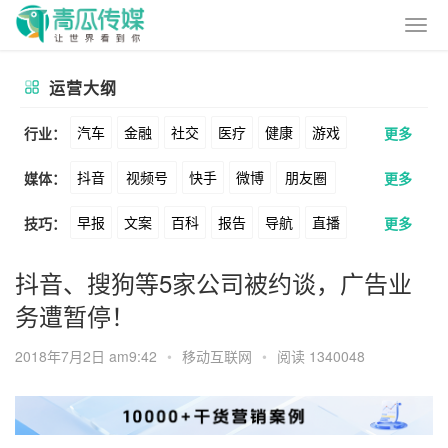
运营大纲
汽车
金融
社交
医疗
健康
游戏
行业：
更多
抖音
视频号
快手
微博
朋友圈
媒体：
更多
动漫
美妆
美食
家装
教育
婚纱
早报
文案
百科
报告
导航
直播
技巧：
更多
公众号
B站
小红书
头条
知乎
酒旅
母婴
宠物
文娱
跨境
科技
卖货
脚本
话术
电商
私域
社群
Soul
360
百度
搜狗
爱奇艺
美柚
抖音、搜狗等5家公司被约谈，广告业
广告
元宇宙
房地产
务遭暂停！
涨粉
广告
推广
方案
策划
案例
美图
最右
神马
谷歌
Facebook
2018年7月2日 am9:42
•
移动互联网
•
阅读 1340048
数据
拉新
活动
用户
游戏
海外
Tiktok
YouTube
Yahoo
Bing
KOL
元宇宙
跨境
青瓜通