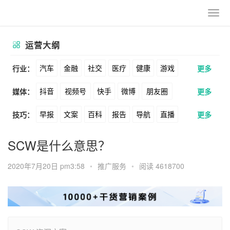
运营大纲
汽车
金融
社交
医疗
健康
游戏
行业：
更多
抖音
视频号
快手
微博
朋友圈
媒体：
更多
动漫
美妆
美食
家装
教育
婚纱
早报
文案
百科
报告
导航
直播
技巧：
更多
公众号
B站
小红书
头条
知乎
酒旅
母婴
宠物
文娱
跨境
科技
卖货
脚本
话术
电商
私域
社群
Soul
360
百度
搜狗
爱奇艺
美柚
SCW是什么意思？
广告
元宇宙
房地产
涨粉
广告
推广
方案
策划
案例
美图
最右
神马
谷歌
Facebook
2020年7月20日 pm3:58
•
推广服务
•
阅读 4618700
数据
拉新
活动
用户
游戏
海外
Tiktok
YouTube
Yahoo
Bing
KOL
元宇宙
跨境
青瓜通