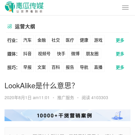
运营大纲
汽车
金融
社交
医疗
健康
游戏
行业：
更多
抖音
视频号
快手
微博
朋友圈
媒体：
更多
动漫
美妆
美食
家装
教育
婚纱
早报
文案
百科
报告
导航
直播
技巧：
更多
公众号
B站
小红书
头条
知乎
酒旅
母婴
宠物
文娱
跨境
科技
卖货
脚本
话术
电商
私域
社群
Soul
360
百度
搜狗
爱奇艺
美柚
LookAlike是什么意思？
广告
元宇宙
房地产
涨粉
广告
推广
方案
策划
案例
美图
最右
神马
谷歌
Facebook
2020年8月1日 am11:01
•
推广服务
•
阅读 4103303
数据
拉新
活动
用户
游戏
海外
Tiktok
YouTube
Yahoo
Bing
KOL
元宇宙
跨境
青瓜通