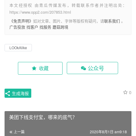
本文经授权 由青瓜传媒发布，转载联系作者并注明出处：
https://www.opp2.com/207853.html
《免责声明》
如对文章、图片、字体等版权有疑问，请
联系我们
。
广告投放
找客户
找服务
蘑菇跨境
LOOkAlike
公众号
收藏
0
生成海报
美团下线支付宝，哪来的底气？
上一篇
2020年8月1日 am9:18