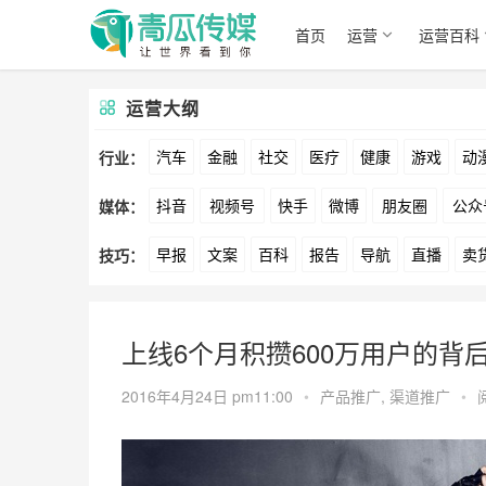
首页
运营
运营百科
运营大纲
汽车
金融
社交
医疗
健康
游戏
动
行业：
抖音
视频号
快手
微博
朋友圈
公众
媒体：
文娱
跨境
科技
广告
元宇宙
房地产
早报
文案
百科
报告
导航
直播
卖
技巧：
爱奇艺
美柚
美图
最右
神马
谷歌
方案
策划
案例
数据
拉新
活动
用
上线6个月积攒600万用户的背后
2016年4月24日 pm11:00
•
产品推广
,
渠道推广
•