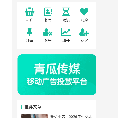
抖店
养号
限流
涨粉
种草
封号
增长
获客
推荐文章
微信小店｜2026年七夕珠