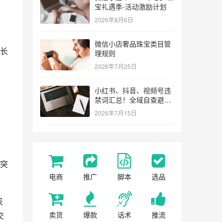
宝礼遇季-活动激励计划
2026年8月6日
微信小店奢品珠宝类目管
长
理规则
2026年7月25日
天
小红书、抖音、视频号违
禁词汇总！全域自查避坑
指南
2026年7月15日
突
电商
推广
脚本
选品
采
交
卖货
爆款
话术
推流