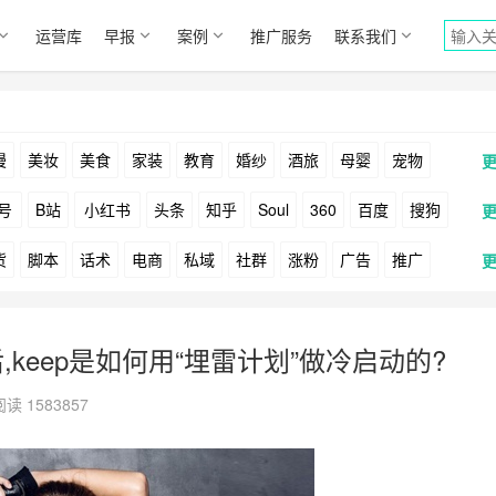
运营库
早报
案例
推广服务
联系我们
漫
美妆
美食
家装
教育
婚纱
酒旅
母婴
宠物
号
B站
小红书
头条
知乎
Soul
360
百度
搜狗
货
脚本
话术
电商
私域
社群
涨粉
广告
推广
Facebook
Tiktok
YouTube
Yahoo
Bing
户
游戏
海外
KOL
元宇宙
跨境
青瓜通
,keep是如何用“埋雷计划”做冷启动的?
阅读 1583857