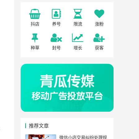
抖店
养号
限流
涨粉
种草
封号
增长
获客
推荐文章
造
微信小店交易纠纷处理规