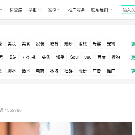
运营库
早报
案例
推广服务
联系我们
漫
美妆
美食
家装
教育
婚纱
酒旅
母婴
宠物
号
B站
小红书
头条
知乎
Soul
360
百度
搜狗
货
脚本
话术
电商
私域
社群
涨粉
广告
推广
Facebook
Tiktok
YouTube
Yahoo
Bing
户
游戏
海外
KOL
元宇宙
跨境
青瓜通
读 1359766