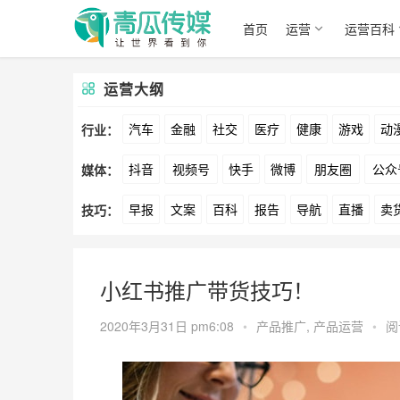
首页
运营
运营百科
运营大纲
汽车
金融
社交
医疗
健康
游戏
动
行业：
抖音
视频号
快手
微博
朋友圈
公众
媒体：
文娱
跨境
科技
广告
元宇宙
房地产
早报
文案
百科
报告
导航
直播
卖
技巧：
爱奇艺
美柚
美图
最右
神马
谷歌
方案
策划
案例
数据
拉新
活动
用
小红书推广带货技巧！
2020年3月31日 pm6:08
•
产品推广
,
产品运营
•
阅