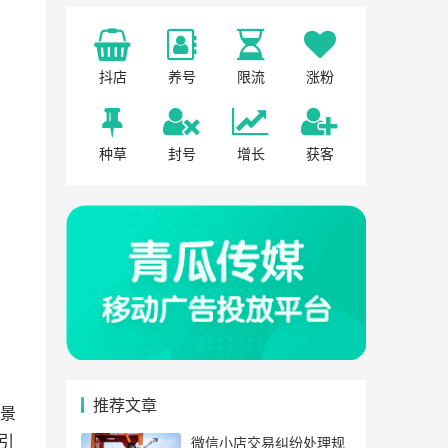
抖店
养号
限流
涨粉
种草
封号
增长
获客
推荐文章
景
引
微信小店交易纠纷处理规