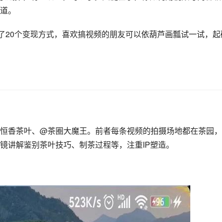
道。
结了20个变现方式，喜欢搞视频的朋友可以依葫芦画瓢试一试，起
恒香茶叶、@茶圈大魔王。前者每条视频的拍摄场地都在茶园，
镜讲解鉴别茶叶技巧、制茶过程等，注重IP塑造。