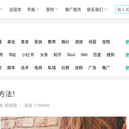
运营库
早报
案例
推广服务
联系我们
漫
美妆
美食
家装
教育
婚纱
酒旅
母婴
宠物
号
B站
小红书
头条
知乎
Soul
360
百度
搜狗
货
脚本
话术
电商
私域
社群
涨粉
广告
推广
Facebook
Tiktok
YouTube
Yahoo
Bing
户
游戏
海外
KOL
元宇宙
跨境
青瓜通
种方法！
体
,
短视频
•
阅读 1730096