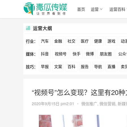
首页
运营
运营百科
运营大纲
汽车
金融
社交
医疗
健康
游戏
动
行业：
抖音
视频号
快手
微博
朋友圈
公众
媒体：
文娱
跨境
科技
广告
元宇宙
房地产
早报
文案
百科
报告
导航
直播
卖
技巧：
爱奇艺
美柚
美图
最右
神马
谷歌
方案
策划
案例
数据
拉新
活动
用
“视频号”怎么变现？这里有20
2020年9月15日 pm2:01
•
微信推广
,
微信营销
,
新媒