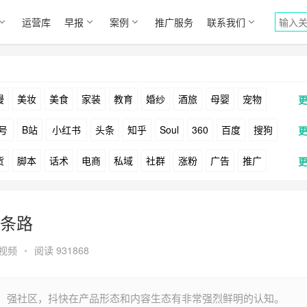
运营库
早报
案例
推广服务
联系我们
漫
美妆
美食
家装
教育
婚纱
酒旅
母婴
宠物
号
B站
小红书
头条
知乎
Soul
360
百度
搜狗
货
脚本
话术
电商
私域
社群
涨粉
广告
推广
Facebook
Tiktok
YouTube
Yahoo
Bing
户
游戏
海外
KOL
元宇宙
跨境
青瓜通
条路
视频
•
阅读 931868
、强社区，抖快在产品形态和内容生态有非常强烈鲜明的认知。