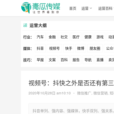
首页
运营
运营百科
运营大纲
汽车
金融
社交
医疗
健康
游戏
动
行业：
抖音
视频号
快手
微博
朋友圈
公众
媒体：
文娱
跨境
科技
广告
元宇宙
房地产
早报
文案
百科
报告
导航
直播
卖
技巧：
爱奇艺
美柚
美图
最右
神马
谷歌
方案
策划
案例
数据
拉新
活动
用
视频号：抖快之外是否还有第三
2020年10月28日 am10:10
•
微信推广
,
微信营销
,
短
抖音单列、强内容、强媒体，快手双列、强关系