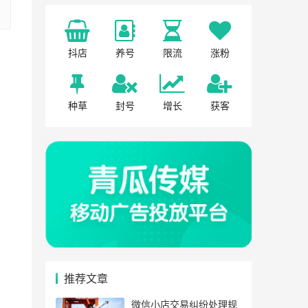
抖店
养号
限流
涨粉
种草
封号
增长
获客
推荐文章
微信小店交易纠纷处理规