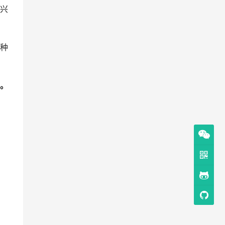
兴
种
。