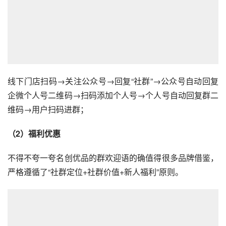
线下门店扫码→关注公众号→回复“社群”→公众号自动回复
企微个人号二维码→扫码添加个人号→个人号自动回复群二
维码→用户扫码进群；
（2）福利优惠
不得不夸一夸名创优品的群欢迎语的确值得很多品牌借鉴，
严格遵循了“社群定位+社群价值+新人福利”原则。