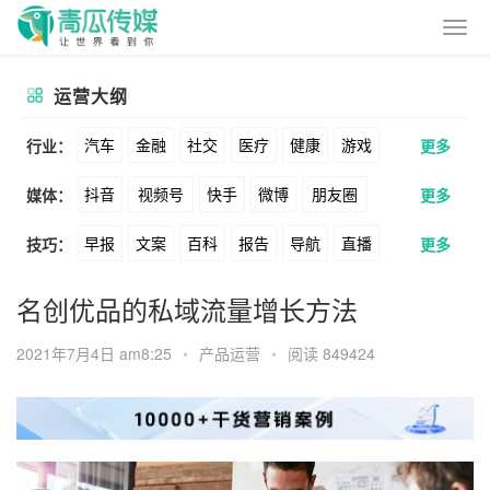
运营大纲
汽车
金融
社交
医疗
健康
游戏
行业：
更多
抖音
视频号
快手
微博
朋友圈
媒体：
更多
动漫
美妆
美食
家装
教育
婚纱
早报
文案
百科
报告
导航
直播
技巧：
更多
公众号
B站
小红书
头条
知乎
酒旅
母婴
宠物
文娱
跨境
科技
卖货
脚本
话术
电商
私域
社群
Soul
360
百度
搜狗
爱奇艺
美柚
名创优品的私域流量增长方法
广告
元宇宙
房地产
涨粉
广告
推广
方案
策划
案例
美图
最右
神马
谷歌
Facebook
2021年7月4日 am8:25
•
产品运营
•
阅读 849424
数据
拉新
活动
用户
游戏
海外
Tiktok
YouTube
Yahoo
Bing
KOL
元宇宙
跨境
青瓜通