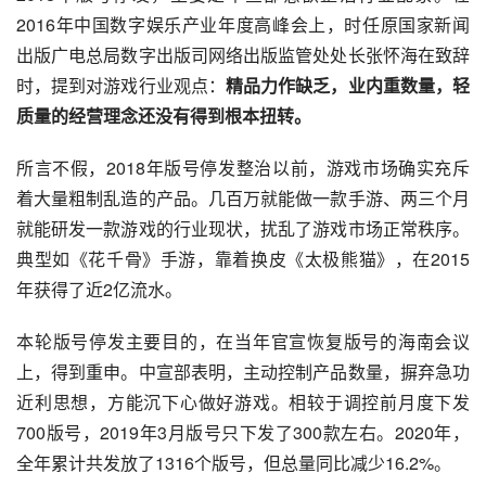
2016年中国数字娱乐产业年度高峰会上，时任原国家新闻
出版广电总局数字出版司网络出版监管处处长张怀海在致辞
时，提到对游戏行业观点：
精品力作缺乏，业内重数量，轻
质量的经营理念还没有得到根本扭转。
所言不假，2018年版号停发整治以前，游戏市场确实充斥
着大量粗制乱造的产品。几百万就能做一款手游、两三个月
就能研发一款游戏的行业现状，扰乱了游戏市场正常秩序。
典型如《花千骨》手游，靠着换皮《太极熊猫》，在2015
年获得了近2亿流水。
本轮版号停发主要目的，在当年官宣恢复版号的海南会议
上，得到重申。中宣部表明，主动控制产品数量，摒弃急功
近利思想，方能沉下心做好游戏。相较于调控前月度下发
700版号，2019年3月版号只下发了300款左右。2020年，
全年累计共发放了1316个版号，但总量同比减少16.2%。