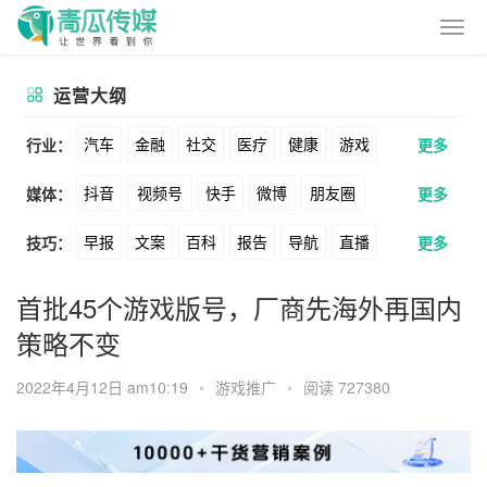
运营大纲
汽车
金融
社交
医疗
健康
游戏
行业：
更多
抖音
视频号
快手
微博
朋友圈
媒体：
更多
动漫
美妆
美食
家装
教育
婚纱
早报
文案
百科
报告
导航
直播
技巧：
更多
公众号
B站
小红书
头条
知乎
酒旅
母婴
宠物
文娱
跨境
科技
卖货
脚本
话术
电商
私域
社群
Soul
360
百度
搜狗
爱奇艺
美柚
首批45个游戏版号，厂商先海外再国内
广告
元宇宙
房地产
策略不变
涨粉
广告
推广
方案
策划
案例
美图
最右
神马
谷歌
Facebook
2022年4月12日 am10:19
•
游戏推广
•
阅读 727380
数据
拉新
活动
用户
游戏
海外
Tiktok
YouTube
Yahoo
Bing
KOL
元宇宙
跨境
青瓜通