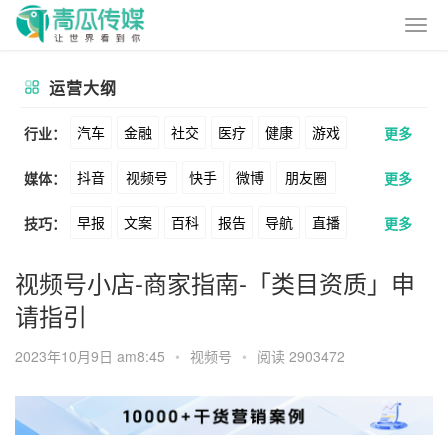
运营大纲
汽车
金融
社交
医疗
健康
游戏
行业：
更多
抖音
视频号
快手
微博
朋友圈
媒体：
更多
动漫
美妆
美食
家装
教育
婚纱
早报
文案
百科
报告
导航
直播
技巧：
更多
公众号
B站
小红书
头条
知乎
酒旅
母婴
宠物
文娱
跨境
科技
卖货
脚本
话术
电商
私域
社群
Soul
360
百度
搜狗
爱奇艺
美柚
视频号小店-商家指南-「类目资质」申
广告
元宇宙
房地产
请指引
涨粉
广告
推广
方案
策划
案例
美图
最右
神马
谷歌
Facebook
2023年10月9日 am8:45
•
视频号
•
阅读 2903472
数据
拉新
活动
用户
游戏
海外
Tiktok
YouTube
Yahoo
Bing
KOL
元宇宙
跨境
青瓜通