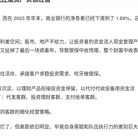
而在 2023 年年末，商业银行的净息差已经下滑到了 1.69%，
利差空间；股市、地产不给力，让投资者的资金流入现金管理产
又扯掉了最后一块遮羞布，导致银保中收垮塌，整个财富中收表
住活存、承接客户求稳投资需求、咬牙做银保。
资沉淀，以理财产品衔接促资金停留，以代付代收促备用资金活
来了：代发客群、投资理财客群、支付收单客群。
同客群的细化经营策略。
烂了，但差距依旧明显，毕竟自身禀赋和队伍执行力的差别巨大