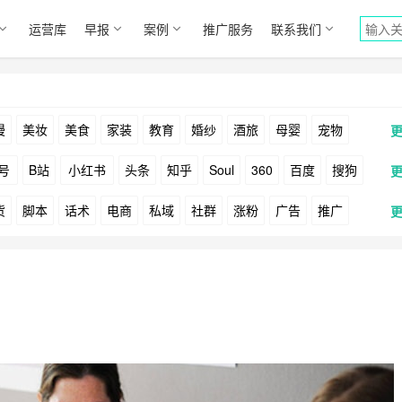
运营库
早报
案例
推广服务
联系我们
漫
美妆
美食
家装
教育
婚纱
酒旅
母婴
宠物
号
B站
小红书
头条
知乎
Soul
360
百度
搜狗
货
脚本
话术
电商
私域
社群
涨粉
广告
推广
Facebook
Tiktok
YouTube
Yahoo
Bing
户
游戏
海外
KOL
元宇宙
跨境
青瓜通