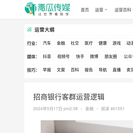
首页
运营
运营百科
运营大纲
汽车
金融
社交
医疗
健康
游戏
动
行业：
抖音
视频号
快手
微博
朋友圈
公众
媒体：
文娱
跨境
科技
广告
元宇宙
房地产
早报
文案
百科
报告
导航
直播
卖
技巧：
爱奇艺
美柚
美图
最右
神马
谷歌
方案
策划
案例
数据
拉新
活动
用
招商银行客群运营逻辑
2024年5月17日 pm2:38
•
金融
•
阅读 461551