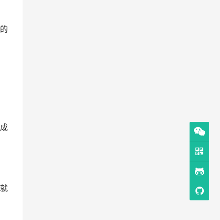
的
成
就