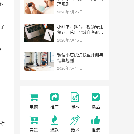
不
理规则
2026年7月25日
了
小红书、抖音、视频号违
禁词汇总！全域自查避坑
指南
2026年7月15日
来
微信小店优选联盟计佣与
结算规则
2026年7月14日
电商
推广
脚本
选品
你
卖货
爆款
话术
推流