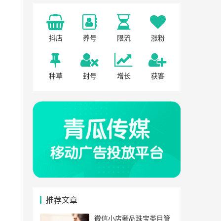
抖店
养号
限流
涨粉
种草
封号
增长
获客
推荐文章
微信小店奢品珠宝类目管