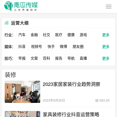
运营大纲
汽车
金融
社交
医疗
健康
游戏
行业：
更多
抖音
视频号
快手
微博
朋友圈
媒体：
更多
动漫
美妆
美食
家装
教育
婚纱
早报
文案
百科
报告
导航
直播
技巧：
更多
公众号
B站
小红书
头条
知乎
Soul
酒旅
母婴
宠物
文娱
跨境
科技
卖货
脚本
话术
电商
私域
社群
360
百度
搜狗
爱奇艺
美柚
美图
广告
元宇宙
房地产
装修
涨粉
广告
2023家居家装行业趋势洞察
推广
方案
策划
案例
最右
神马
谷歌
Facebook
Tiktok
数据
拉新
活动
用户
游戏
海外
YouTube
Yahoo
Bing
2023年9月26日
583.3K
KOL
元宇宙
跨境
青瓜通
家具装修行业抖音运营策略