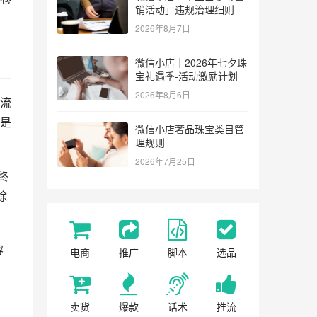
销活动」违规治理细则
2026年8月7日
微信小店｜2026年七夕珠
宝礼遇季-活动激励计划
2026年8月6日
记流
是
微信小店奢品珠宝类目管
理规则
2026年7月25日
终
除
容
电商
推广
脚本
选品
卖货
爆款
话术
推流