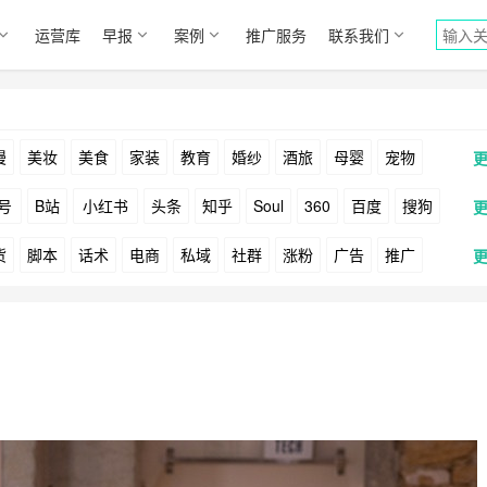
运营库
早报
案例
推广服务
联系我们
漫
美妆
美食
家装
教育
婚纱
酒旅
母婴
宠物
号
B站
小红书
头条
知乎
Soul
360
百度
搜狗
货
脚本
话术
电商
私域
社群
涨粉
广告
推广
Facebook
Tiktok
YouTube
Yahoo
Bing
户
游戏
海外
KOL
元宇宙
跨境
青瓜通