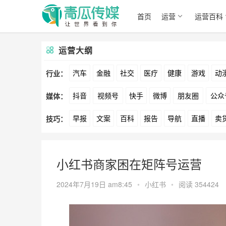
首页
运营
运营百科
运营大纲
汽车
金融
社交
医疗
健康
游戏
动
行业：
抖音
视频号
快手
微博
朋友圈
公众
媒体：
文娱
跨境
科技
广告
元宇宙
房地产
早报
文案
百科
报告
导航
直播
卖
技巧：
爱奇艺
美柚
美图
最右
神马
谷歌
方案
策划
案例
数据
拉新
活动
用
小红书商家困在矩阵号运营
2024年7月19日 am8:45
•
小红书
•
阅读 354424