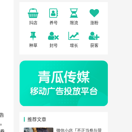
抖店
养号
限流
涨粉
种草
封号
增长
获客
告
推荐文章
。
微信小店「不正当参与营
得卷