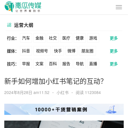
运营大纲
汽车
金融
社交
医疗
健康
游戏
行业：
更多
抖音
视频号
快手
微博
朋友圈
媒体：
更多
动漫
美妆
美食
家装
教育
婚纱
早报
文案
百科
报告
导航
直播
技巧：
更多
公众号
B站
小红书
头条
知乎
酒旅
母婴
宠物
文娱
跨境
科技
卖货
脚本
话术
电商
私域
社群
Soul
360
百度
搜狗
爱奇艺
美柚
新手如何增加小红书笔记的互动？
广告
元宇宙
房地产
涨粉
广告
推广
方案
策划
案例
美图
最右
神马
谷歌
Facebook
2024年8月28日 am11:52
•
小红书
•
阅读 1123084
数据
拉新
活动
用户
游戏
海外
Tiktok
YouTube
Yahoo
Bing
KOL
元宇宙
跨境
青瓜通