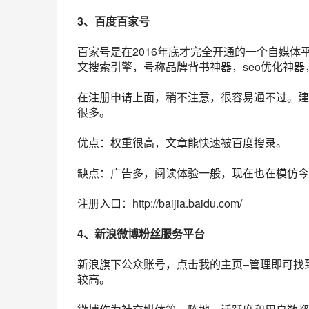
3、
百度百家
号
百家号是在2016年底才完全开通的一个自媒
文
搜索引擎
，号称品牌背书神器，seo优化神
在注册申请上面，稍不注意，很容易通不过。建
很多。
优点：权重很高，文章能快速被百度搜录。
缺点：广告多，阅读体验一般，现在也在
模仿
今
注册入口：http://baijia.baidu.com/
4、
新浪微博
粉丝服务平台
新浪
旗下公众账号，点击我的主页–管理即可找
较高。