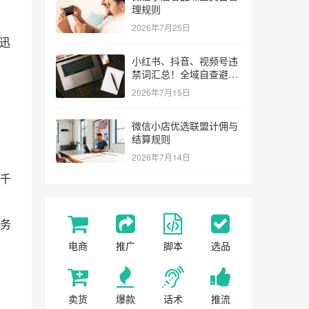
理规则
2026年7月25日
迅
小红书、抖音、视频号违
禁词汇总！全域自查避坑
指南
2026年7月15日
微信小店优选联盟计佣与
结算规则
2026年7月14日
千
务
电商
推广
脚本
选品
卖货
爆款
话术
推流