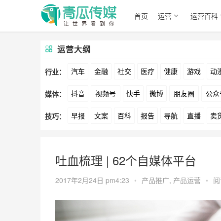
首页
运营
运营百科
运营大纲
汽车
金融
社交
医疗
健康
游戏
动
行业：
抖音
视频号
快手
微博
朋友圈
公众
媒体：
文娱
跨境
科技
广告
元宇宙
房地产
早报
文案
百科
报告
导航
直播
卖
技巧：
爱奇艺
美柚
美图
最右
神马
谷歌
方案
策划
案例
数据
拉新
活动
用
吐血梳理 | 62个自媒体平台
2017年2月24日 pm4:23
•
产品推广
,
产品运营
•
阅