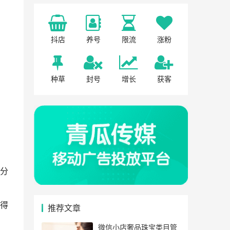
抖店
养号
限流
涨粉
种草
封号
增长
获客
分
得
推荐文章
微信小店奢品珠宝类目管