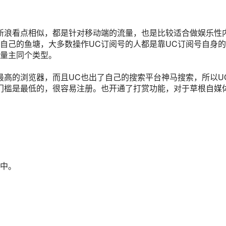
新浪看点
相似，都是针对移动端的流量，也是比较适合做娱乐性
自己的鱼塘，大多数操作UC
订阅号
的人都是靠UC订阅号自身
量主同个类型。
最高的浏览器，而且UC也出了自己的搜索平台神马搜索，所以U
门槛是最低的，很容易注册。也开通了打赏功能，对于草根自媒
中。