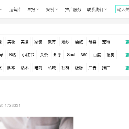
运营库
早报
案例
推广服务
联系我们
漫
美妆
美食
家装
教育
婚纱
酒旅
母婴
宠物
号
B站
小红书
头条
知乎
Soul
360
百度
搜狗
货
脚本
话术
电商
私域
社群
涨粉
广告
推广
Facebook
Tiktok
YouTube
Yahoo
Bing
户
游戏
海外
KOL
元宇宙
跨境
青瓜通
读 1728331