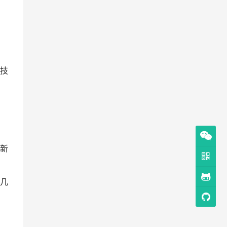
多技
新
几