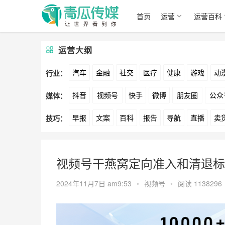
首页
运营
运营百科
运营大纲
汽车
金融
社交
医疗
健康
游戏
动
行业：
抖音
视频号
快手
微博
朋友圈
公众
媒体：
文娱
跨境
科技
广告
元宇宙
房地产
早报
文案
百科
报告
导航
直播
卖
技巧：
爱奇艺
美柚
美图
最右
神马
谷歌
方案
策划
案例
数据
拉新
活动
用
视频号干燕窝定向准入和清退标
2024年11月7日 am9:53
•
视频号
•
阅读 1138296