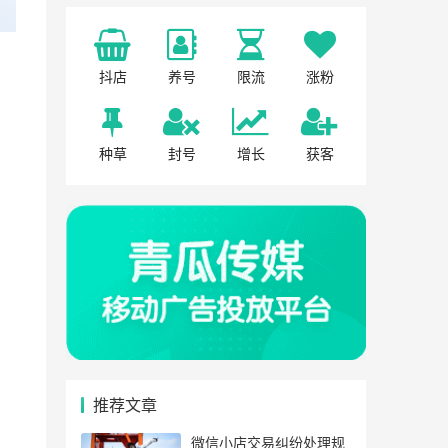
抖店
养号
限流
涨粉
种草
封号
增长
获客
推荐文章
微信小店交易纠纷处理规