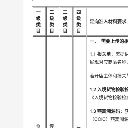
一
二
三
四
级
级
级
级
定向准入材料要求
类
类
类
类
目
目
目
目
一、 需要上传的
1.1 报关单：
需提
展现对应商品名称
若开店主体和报关
1.2 入境货物检
《入境货物检验检
1.3 燕窝溯源码：
（CCIC）燕窝
食
传