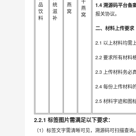
干
品
统
燕
1.4 溯源码平台
燕
饮
滋
窝
报关协议。
窝
料
补
二、材料上传要求
2.1 以上材料均需
2.2 要求所有材
2.3 上传材料务
2.4 每份上传材
2.5 材料字迹和
2.2.1 标签图片需满足以下要求：
（1）标签文字需清晰可见，溯源码可扫描查询