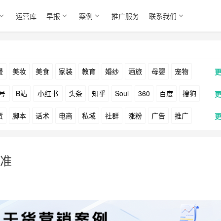
运营库
早报
案例
推广服务
联系我们
漫
美妆
美食
家装
教育
婚纱
酒旅
母婴
宠物
号
B站
小红书
头条
知乎
Soul
360
百度
搜狗
货
脚本
话术
电商
私域
社群
涨粉
广告
推广
Facebook
Tiktok
YouTube
Yahoo
Bing
户
游戏
海外
KOL
元宇宙
跨境
青瓜通
准